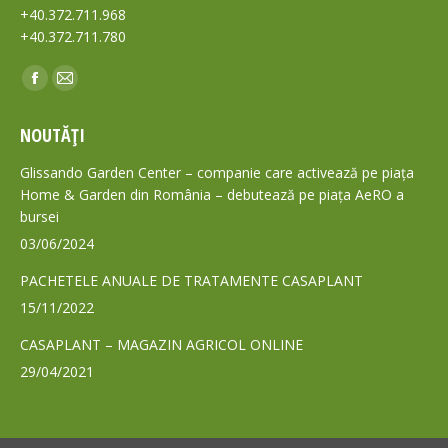
+40.372.711.968
+40.372.711.780
Find us on:
Facebook
Mail
page
page
NOUTĂȚI
opens
opens
in
in
Glissando Garden Center – companie care activează pe piața
new
new
Home & Garden din România – debutează pe piața AeRO a
bursei
window
window
03/06/2024
PACHETELE ANUALE DE TRATAMENTE CASAPLANT
15/11/2022
CASAPLANT – MAGAZIN AGRICOL ONLINE
29/04/2021