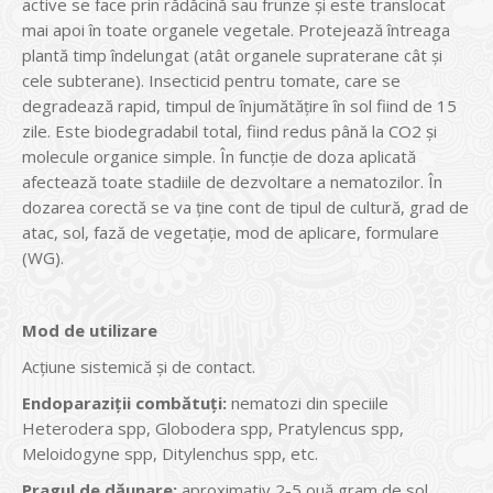
active se face prin rădăcină sau frunze și este translocat
mai apoi în toate organele vegetale. Protejează întreaga
plantă timp îndelungat (atât organele supraterane cât și
cele subterane). Insecticid pentru tomate, care se
degradează rapid, timpul de înjumătăţire în sol fiind de 15
zile. Este biodegradabil total, fiind redus până la CO2 și
molecule organice simple. În funcţie de doza aplicată
afectează toate stadiile de dezvoltare a nematozilor. În
dozarea corectă se va ţine cont de tipul de cultură, grad de
atac, sol, fază de vegetaţie, mod de aplicare, formulare
(WG).
Mod de utilizare
Acţiune sistemică și de contact.
Endoparaziţii combătuţi:
nematozi din speciile
Heterodera spp, Globodera spp, Pratylencus spp,
Meloidogyne spp, Ditylenchus spp, etc.
Pragul de dăunare:
aproximativ 2-5 ouă gram de sol.