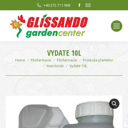
Facebook
Mail
+40.372.711.968
page
page
opens
opens
in
in
new
new
window
window
VYDATE 10L
You are here:
Home
Fitofarmacie
Fitofarmacie
Protecția plantelor
Insecticide
Vydate 10L