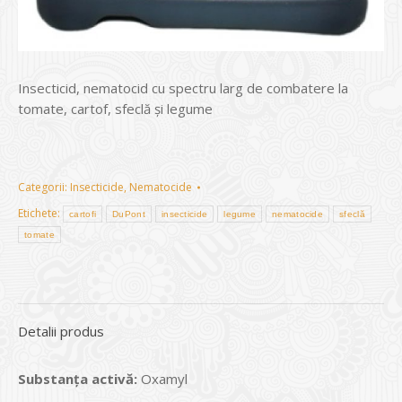
Insecticid, nematocid cu spectru larg de combatere la
tomate, cartof, sfeclă şi legume
Categorii:
Insecticide
,
Nematocide
Etichete:
cartofi
DuPont
insecticide
legume
nematocide
sfeclă
tomate
Detalii produs
Substanța activă:
Oxamyl