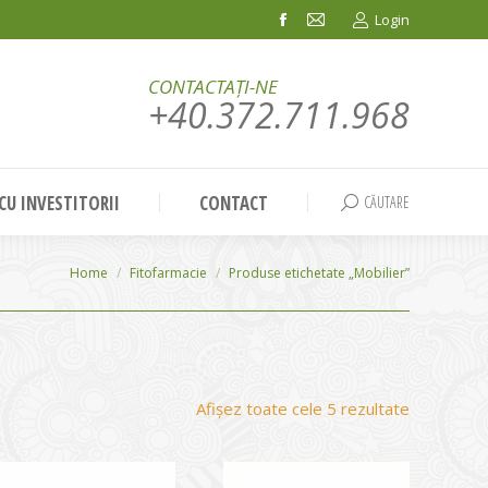
Login
Facebook
Mail
page
page
CONTACTAȚI-NE
opens
opens
+40.372.711.968
in
in
new
new
window
window
 CU INVESTITORII
CONTACT
CĂUTARE
Search:
You are here:
Home
Fitofarmacie
Produse etichetate „Mobilier”
Sortat
Afișez toate cele 5 rezultate
după
evaluarea
medie