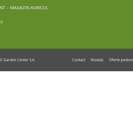
NT – MAGAZIN AGRICOL
21
DO Garden Center S.A.
Contact
Noutăți
Oferte pestic