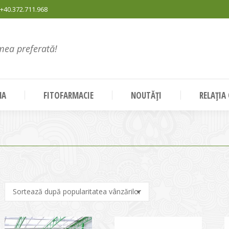
+40.372.711.968
mea preferată!
NA
FITOFARMACIE
NOUTĂȚI
RELAȚIA