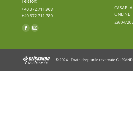
Telefon:
CASAPLA
+40.372.711.968
ONLINE
+40.372.711.780
29/04/20
Find us on:
Facebook
Mail
page
page
opens
opens
in
in
© 2024 - Toate drepturile rezervate GLISSAN
new
new
window
window