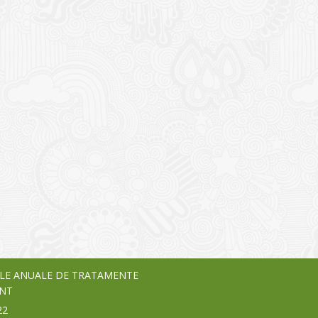
I
o Garden Center – companie
vează pe piața Home & Garden
nia – debutează pe piața AeRO
24
LE ANUALE DE TRATAMENTE
NT
22