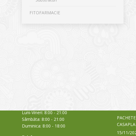
FITOFARMACIE
CONTACT
NOUTĂȚ
Sediul principal
Glissand
care acti
Timișoara, Calea Șagului nr. 138 C
din Româ
Cod Poștal 300517 / România
a bursei
Orar:
03/06/20
Luni-Vineri: 8:00 - 21:00
PACHETE
Sâmbăta: 8:00 - 21:00
CASAPLA
Duminica: 8:00 - 18:00
15/11/20