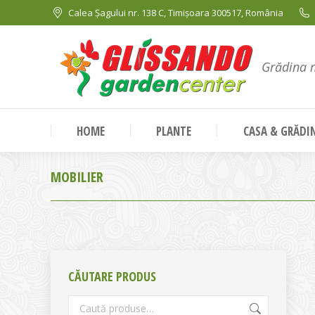
Calea Șagului nr. 138 C, Timișoara 300517, România
Grădina 
HOME
PLANTE
CASA & GRĂDI
MOBILIER
CĂUTARE PRODUS