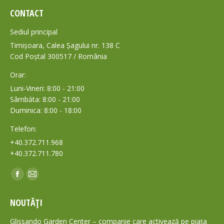
CONTACT
Sediul principal
Timișoara, Calea Șagului nr. 138 C
Cod Poștal 300517 / România
Orar:
Luni-Vineri: 8:00 - 21:00
Sâmbăta: 8:00 - 21:00
Duminica: 8:00 - 18:00
Telefon:
+40.372.711.968
+40.372.711.780
Find us on:
Facebook
Mail
page
page
NOUTĂȚI
opens
opens
in
in
Glissando Garden Center – companie care activează pe piața