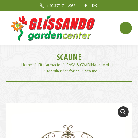
Facebook
Mail
+40.372.711.968
page
page
opens
opens
in
in
new
new
window
window
SCAUNE
You are here:
Home
Fitofarmacie
CASA & GRĂDINA
Mobilier
Mobilier fier forjat
Scaune