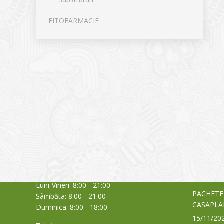
FITOFARMACIE
CONTACT
NOUTĂȚ
Sediul principal
Glissand
care acti
Timișoara, Calea Șagului nr. 138 C
din Româ
Cod Poștal 300517 / România
a bursei
Orar:
03/06/20
Luni-Vineri: 8:00 - 21:00
PACHETE
Sâmbăta: 8:00 - 21:00
CASAPLA
Duminica: 8:00 - 18:00
15/11/20