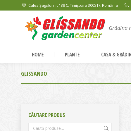
Calea Șagului nr. 138 C, Timișoara 300517, România
Grădina 
HOME
PLANTE
CASA & GRĂDI
GLISSANDO
CĂUTARE PRODUS