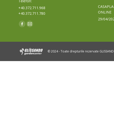
Telefon:
CASAPLA
+40.372.711.968
ONLINE
+40.372.711.780
29/04/20
Find us on:
Facebook
Mail
page
page
opens
opens
in
in
© 2024 - Toate drepturile rezervate GLISSAN
new
new
window
window