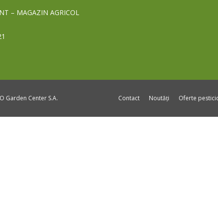
NT – MAGAZIN AGRICOL
21
DO Garden Center S.A.
Contact
Noutăți
Oferte pestic