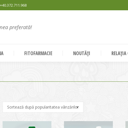
+40.372.711.968
mea preferată!
NA
FITOFARMACIE
NOUTĂȚI
RELAȚIA