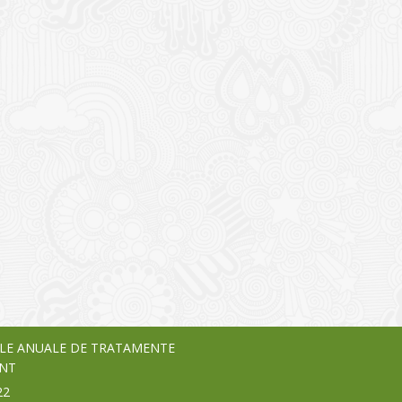
I
o Garden Center – companie
vează pe piața Home & Garden
nia – debutează pe piața AeRO
24
LE ANUALE DE TRATAMENTE
NT
22