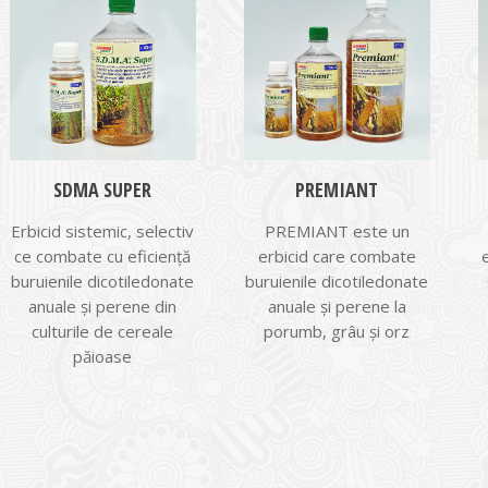
SDMA SUPER
PREMIANT
Erbicid sistemic, selectiv
PREMIANT este un
ce combate cu eficienţă
erbicid care combate
buruienile dicotiledonate
buruienile dicotiledonate
anuale şi perene din
anuale şi perene la
culturile de cereale
porumb, grâu şi orz
păioase