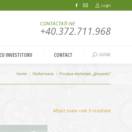
Login
Facebook
Mail
page
page
CONTACTAȚI-NE
opens
opens
+40.372.711.968
in
in
new
new
window
window
 CU INVESTITORII
CONTACT
CĂUTARE
Search:
You are here:
Home
Fitofarmacie
Produse etichetate „glissando”
Sortat
Afișez toate cele 3 rezultate
după
evaluarea
medie