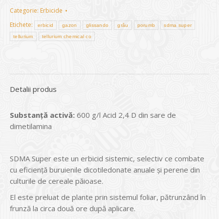
Categorie:
Erbicide
Etichete:
erbicid
gazon
glissando
grâu
porumb
sdma super
tellurium
tellurium chemical co
Detalii produs
Substanță activă:
600 g/l Acid 2,4 D din sare de
dimetilamina
SDMA Super este un erbicid sistemic, selectiv ce combate
cu eficienţă buruienile dicotiledonate anuale şi perene din
culturile de cereale păioase.
El este preluat de plante prin sistemul foliar, pătrunzând în
frunză la circa două ore după aplicare.