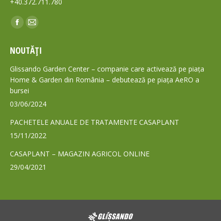
+40.372.711.780
Find us on:
Facebook
Mail
page
page
NOUTĂȚI
opens
opens
in
in
Glissando Garden Center – companie care activează pe piața
new
new
Home & Garden din România – debutează pe piața AeRO a
bursei
window
window
03/06/2024
PACHETELE ANUALE DE TRATAMENTE CASAPLANT
15/11/2022
CASAPLANT – MAGAZIN AGRICOL ONLINE
29/04/2021