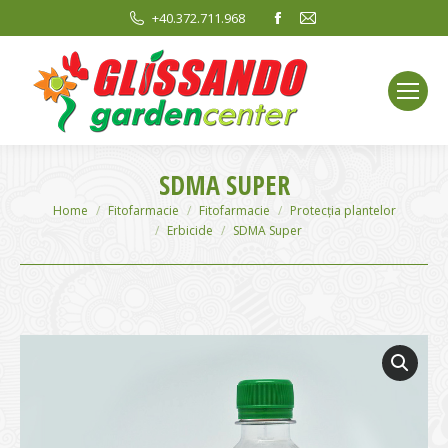
Facebook
Mail
+40.372.711.968
page
page
opens
opens
in
in
new
new
window
window
SDMA SUPER
You are here:
Home
Fitofarmacie
Fitofarmacie
Protecția plantelor
Erbicide
SDMA Super