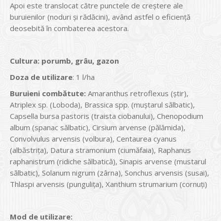
Apoi este translocat către punctele de creştere ale
buruienilor (noduri şi rădăcini), având astfel o eficienţă
deosebită în combaterea acestora.
Cultura
:
p
orumb, grâu, gazon
Doza de utilizare
: 1 l/ha
Buruieni combătute:
Amaranthus retroflexus (ştir),
Atriplex sp. (Loboda), Brassica spp. (muştarul sălbatic),
Capsella bursa pastoris (traista ciobanului), Chenopodium
album (spanac sălbatic), Cirsium arvense (pălămida),
Convolvulus arvensis (volbura), Centaurea cyanus
(albăstriţa), Datura stramonium (ciumăfaia), Raphanus
raphanistrum (ridiche sălbatică), Sinapis arvense (mustarul
sălbatic), Solanum nigrum (zârna), Sonchus arvensis (susai),
Thlaspi arvensis (punguliţa), Xanthium strumarium (cornuţi)
Mod de utilizare: