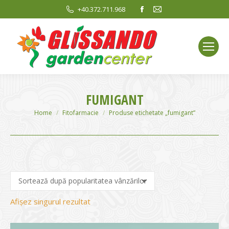
Facebook
Mail
+40.372.711.968
page
page
opens
opens
in
in
new
new
window
window
FUMIGANT
You are here:
Home
Fitofarmacie
Produse etichetate „fumigant”
Afișez singurul rezultat