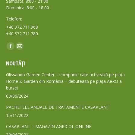
Sâmbăta: 8:00 - 21:00
Duminica: 8:00 - 18:00
Telefon:
+40.372.711.968
+40.372.711.780
Find us on:
Facebook
Mail
page
page
NOUTĂȚI
opens
opens
in
in
Glissando Garden Center – companie care activează pe piața
new
new
Home & Garden din România – debutează pe piața AeRO a
bursei
window
window
03/06/2024
PACHETELE ANUALE DE TRATAMENTE CASAPLANT
15/11/2022
CASAPLANT – MAGAZIN AGRICOL ONLINE
29/04/2021