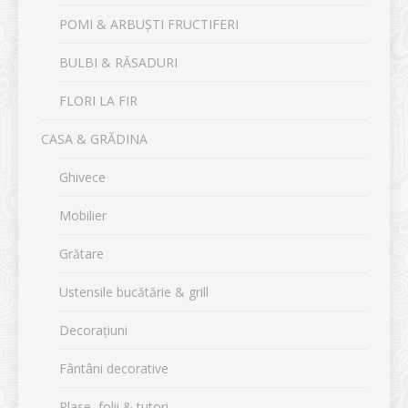
POMI & ARBUȘTI FRUCTIFERI
BULBI & RĂSADURI
FLORI LA FIR
CASA & GRĂDINA
Ghivece
Mobilier
Grătare
Ustensile bucătărie & grill
Decorațiuni
Fântâni decorative
Plase, folii & tutori