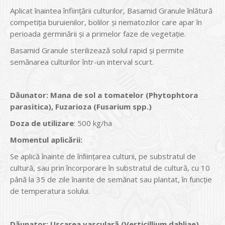
Aplicat înaintea înființării culturilor, Basamid Granule înlătură
competiția buruienilor, bolilor și nematozilor care apar în
perioada germinării și a primelor faze de vegetație.
Basamid Granule sterilizează solul rapid și permite
semănarea culturilor într-un interval scurt.
Dăunator
:
Mana de sol a tomatelor (Phytophtora
parasitica)
,
Fuzarioza (Fusarium spp.)
Doza de utilizare
: 500 kg/ha
Momentul aplicării:
Se aplică înainte de înﬁinţarea culturii, pe substratul de
cultură, sau prin încorporare în substratul de cultură, cu 10
până la 35 de zile înainte de semănat sau plantat, în funcţie
de temperatura solului.
Dăunator
:
Uscarea vasculară (Verticillium dahliae)
,