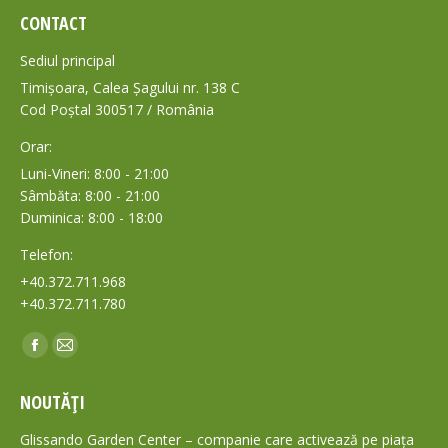
CONTACT
Sediul principal
Timișoara, Calea Șagului nr. 138 C
Cod Poștal 300517 / România
Orar:
Luni-Vineri: 8:00 - 21:00
Sâmbăta: 8:00 - 21:00
Duminica: 8:00 - 18:00
Telefon:
+40.372.711.968
+40.372.711.780
Find us on:
Facebook
Mail
page
page
NOUTĂȚI
opens
opens
in
in
Glissando Garden Center – companie care activează pe piața