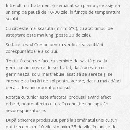
Între ultimul tratament și semănat sau plantat, se asigură
un timp de pauză de 10-30 zile, în funcție de temperatura
solului.
Cu cât este mai scăzută (minim 6°C), cu atât timpul de
așteptare este mai lung (peste 30 de zile).
Se face testul Creson pentru verificarea ventilării
corespunzătoare a solului.
Testul Creson se face cu semințe de salată puse la
germinat, în mostre de sol tratat; dacă acestea nu
germinează, solul mai trebuie lăsat să se aereze și se
intervine cu lucrări de sol pentru aerare, dar nu mai adânci
decât a fost încorporat produsul.
Rotația culturilor este afectată, produsul având efect
erbicid, poate afecta cultura în condițiile unei aplicări
necorespunzătoare.
După aplicarea produsului, până la semănatul unei culturi
pot trece minim 10 zile și maxim 35 de zile, în funcție de