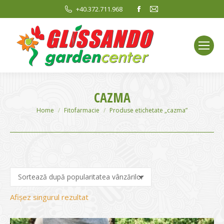
Facebook
Mail
+40.372.711.968
page
page
opens
opens
in
in
new
new
window
window
CAZMA
You are here:
Home
Fitofarmacie
Produse etichetate „cazma”
Afișez singurul rezultat