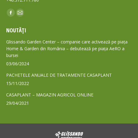
Find us on:
Facebook
Mail
page
page
NOUTĂȚI
opens
opens
in
in
Glissando Garden Center – companie care activează pe piața
new
new
Home & Garden din România – debutează pe piața AeRO a
bursei
window
window
03/06/2024
PACHETELE ANUALE DE TRATAMENTE CASAPLANT
15/11/2022
CASAPLANT – MAGAZIN AGRICOL ONLINE
29/04/2021