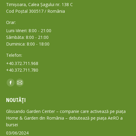
Timișoara, Calea Șagului nr. 138 C
Cod Poștal 300517 / România
Orar:
Luni-Vineri: 8:00 - 21:00
Sâmbăta: 8:00 - 21:00
Duminica: 8:00 - 18:00
Telefon:
+40.372.711.968
+40.372.711.780
Find us on:
Facebook
Mail
page
page
NOUTĂȚI
opens
opens
in
in
Glissando Garden Center – companie care activează pe piața
new
new
Home & Garden din România – debutează pe piața AeRO a
bursei
window
window
03/06/2024