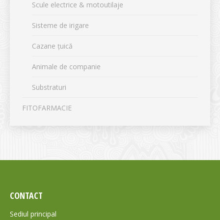
Scule electrice & motoutilaje
Sisteme de irigare
Cazane țuică
Animale de companie
Substraturi
FITOFARMACIE
CONTACT
Sediul principal