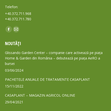
Telefon:
+40.372.711.968
+40.372.711.780
Find us on:
Facebook
Mail
page
page
NOUTĂȚI
opens
opens
in
in
Glissando Garden Center – companie care activează pe piața
new
new
Home & Garden din România – debutează pe piața AeRO a
bursei
window
window
03/06/2024
PACHETELE ANUALE DE TRATAMENTE CASAPLANT
15/11/2022
CASAPLANT – MAGAZIN AGRICOL ONLINE
29/04/2021