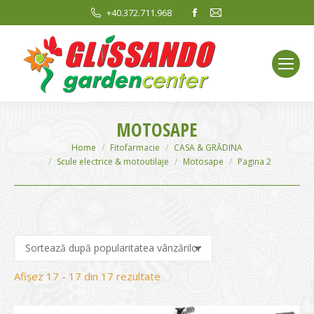
Facebook
Mail
+40.372.711.968
page
page
opens
opens
in
in
new
new
window
window
MOTOSAPE
You are here:
Home
Fitofarmacie
CASA & GRĂDINA
Scule electrice & motoutilaje
Motosape
Pagina 2
Sortat
Afișez 17 - 17 din 17 rezultate
după
evaluarea