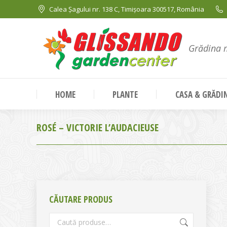
Calea Șagului nr. 138 C, Timișoara 300517, România
Grădina 
HOME
PLANTE
CASA & GRĂDI
ROSÉ – VICTORIE L’AUDACIEUSE
CĂUTARE PRODUS