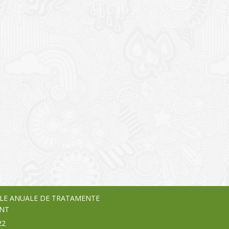
I
o Garden Center – companie
vează pe piața Home & Garden
nia – debutează pe piața AeRO
24
LE ANUALE DE TRATAMENTE
NT
22