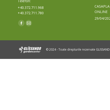
Telefon:
CASAPLA
+40.372.711.968
ONLINE
+40.372.711.780
29/04/20
Find us on:
Facebook
Mail
page
page
opens
opens
in
in
© 2024 - Toate drepturile rezervate GLISSAN
new
new
window
window