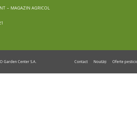
NT – MAGAZIN AGRICOL
21
DO Garden Center S.A.
Contact
Noutăți
Oferte pestic