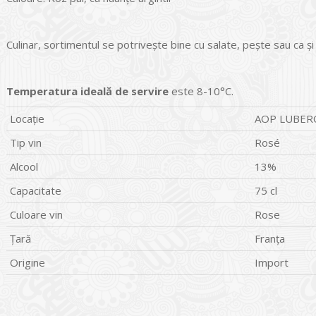
Culinar, sortimentul se potrivește bine cu salate, pește sau ca și
Temperatura ideală de servire
este 8-10°C.
Locație
AOP LUBER
Tip vin
Rosé
Alcool
13%
Capacitate
75 cl
Culoare vin
Rose
Țară
Franța
Origine
Import