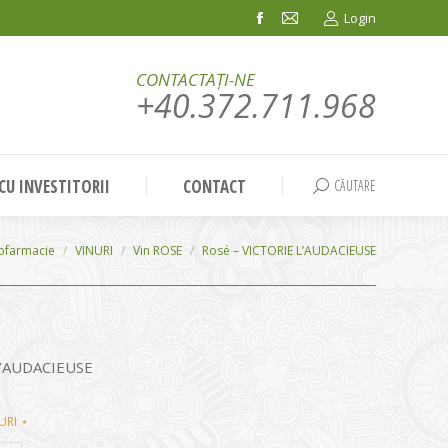
Login
Facebook
Mail
page
page
CONTACTAȚI-NE
opens
opens
+40.372.711.968
in
in
new
new
window
window
 CU INVESTITORII
CONTACT
CĂUTARE
Search:
re:
tofarmacie
VINURI
Vin ROSE
Rosé – VICTORIE L’AUDACIEUSE
L’AUDACIEUSE
URI