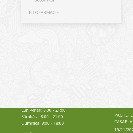
FITOFARMACIE
CONTACT
NOUTĂȚ
Sediul principal
Glissand
care acti
Timișoara, Calea Șagului nr. 138 C
din Româ
Cod Poștal 300517 / România
a bursei
Orar:
03/06/20
Luni-Vineri: 8:00 - 21:00
PACHETE
Sâmbăta: 8:00 - 21:00
CASAPLA
Duminica: 8:00 - 18:00
15/11/20