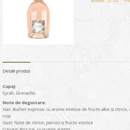
Etichete:
vin rose
VIN
Detalii produs
Cupaj:
Syrah, Grenache.
Note de degustare:
Nas: Buchet expresiv cu arome intense de fructe albe și citrice, 
roșii
Gust: Note de citrice, piersici și fructe exotice
Culoare: Roz pal, cu nuanțe argintii