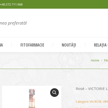
+40.372.711.968
mea preferată!
NA
FITOFARMACIE
NOUTĂȚI
RELAȚIA
You are he
Home
Fi
Rosé – VICTORIE 
Categorii:
Vin ROSE
,
VIN