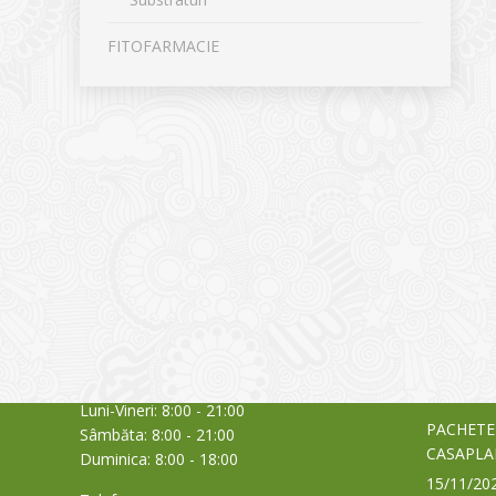
FITOFARMACIE
CONTACT
NOUTĂȚ
Sediul principal
Glissand
care acti
Timișoara, Calea Șagului nr. 138 C
din Româ
Cod Poștal 300517 / România
a bursei
Orar:
03/06/20
Luni-Vineri: 8:00 - 21:00
PACHETE
Sâmbăta: 8:00 - 21:00
CASAPLA
Duminica: 8:00 - 18:00
15/11/20