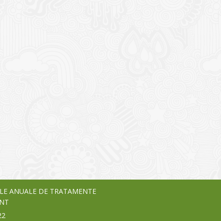
I
o Garden Center – companie
vează pe piața Home & Garden
nia – debutează pe piața AeRO
24
LE ANUALE DE TRATAMENTE
NT
22