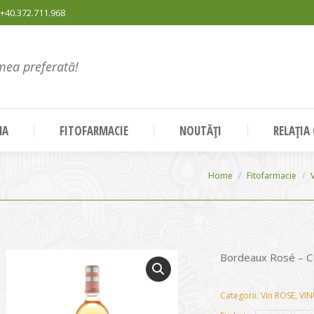
+40.372.711.968
mea preferată!
NA
FITOFARMACIE
NOUTĂȚI
RELAȚIA
You are here:
Home
Fitofarmacie
Bordeaux Rosé –
Categorii:
Vin ROSE
,
VIN