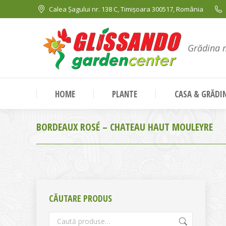
Calea Șagului nr. 138 C, Timișoara 300517, România
Grădina 
HOME
PLANTE
CASA & GRĂDI
BORDEAUX ROSÉ – CHATEAU HAUT MOULEYRE
CĂUTARE PRODUS