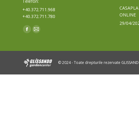
Telefon:
CASAPLA
+40.372.711.968
ONLINE
+40.372.711.780
29/04/20
Find us on:
Facebook
Mail
page
page
opens
opens
in
in
© 2024 - Toate drepturile rezervate GLISSAN
new
new
window
window