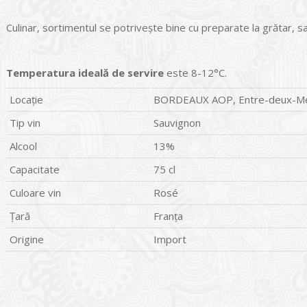
Culinar, sortimentul se potriveşte bine cu preparate la grătar, sa
Temperatura ideală de servire
este 8-12°C.
Locație
BORDEAUX AOP, Entre-deux-M
Tip vin
Sauvignon
Alcool
13%
Capacitate
75 cl
Culoare vin
Rosé
Țară
Franța
Origine
Import