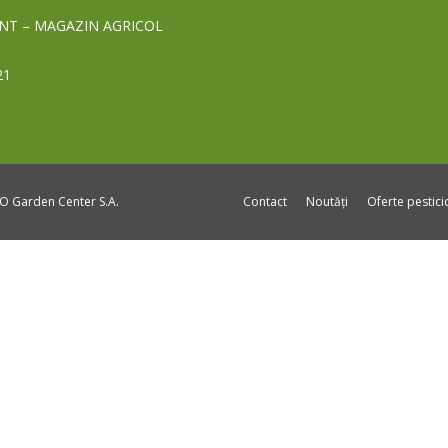
NT – MAGAZIN AGRICOL
21
DO Garden Center S.A.
Contact
Noutăți
Oferte pestic