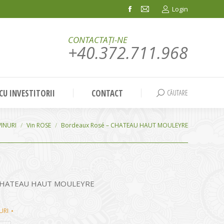
Login
Facebook
Mail
page
page
CONTACTAȚI-NE
opens
opens
+40.372.711.968
in
in
new
new
window
window
 CU INVESTITORII
CONTACT
CĂUTARE
Search:
VINURI
Vin ROSE
Bordeaux Rosé – CHATEAU HAUT MOULEYRE
 CHATEAU HAUT MOULEYRE
URI