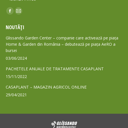
Find us on:
Facebook
Mail
page
page
NOUTĂȚI
opens
opens
in
in
Glissando Garden Center – companie care activează pe piața
new
new
Home & Garden din România – debutează pe piața AeRO a
bursei
window
window
03/06/2024
PACHETELE ANUALE DE TRATAMENTE CASAPLANT
15/11/2022
CASAPLANT – MAGAZIN AGRICOL ONLINE
29/04/2021