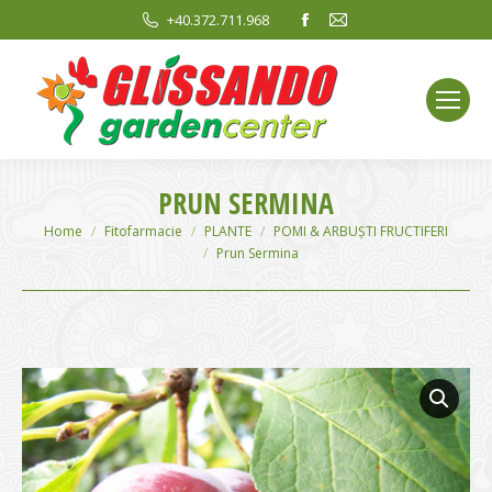
Facebook
Mail
+40.372.711.968
page
page
opens
opens
in
in
new
new
window
window
PRUN SERMINA
You are here:
Home
Fitofarmacie
PLANTE
POMI & ARBUȘTI FRUCTIFERI
Prun Sermina