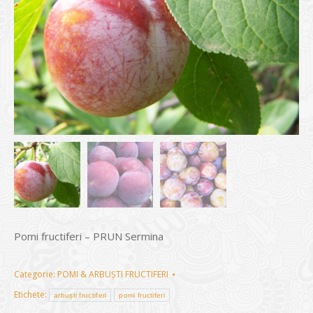
Pomi fructiferi – PRUN Sermina
Categorie:
POMI & ARBUȘTI FRUCTIFERI
Etichete:
arbuști fructiferi
pomi fructiferi