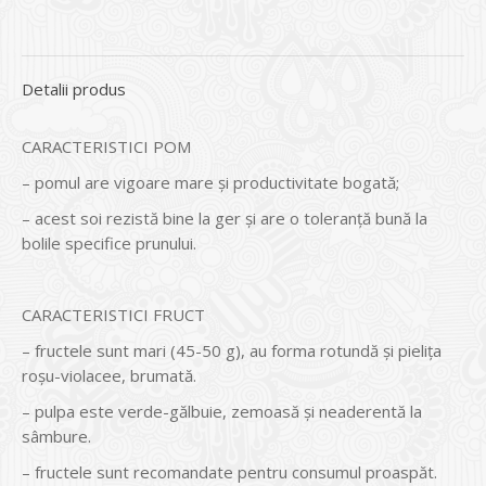
Detalii produs
CARACTERISTICI POM
– pomul are vigoare mare şi productivitate bogată;
– acest soi rezistă bine la ger şi are o toleranţă bună la
bolile specifice prunului.
CARACTERISTICI FRUCT
– fructele sunt mari (45-50 g), au forma rotundă şi pieliţa
roşu-violacee, brumată.
– pulpa este verde-gălbuie, zemoasă şi neaderentă la
sâmbure.
– fructele sunt recomandate pentru consumul proaspăt.