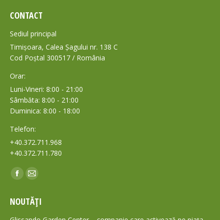
CONTACT
Sediul principal
Timișoara, Calea Șagului nr. 138 C
Cod Poștal 300517 / România
Orar:
Luni-Vineri: 8:00 - 21:00
Sâmbăta: 8:00 - 21:00
Duminica: 8:00 - 18:00
Telefon:
+40.372.711.968
+40.372.711.780
Find us on:
Facebook
Mail
page
page
NOUTĂȚI
opens
opens
in
in
Glissando Garden Center – companie care activează pe piața