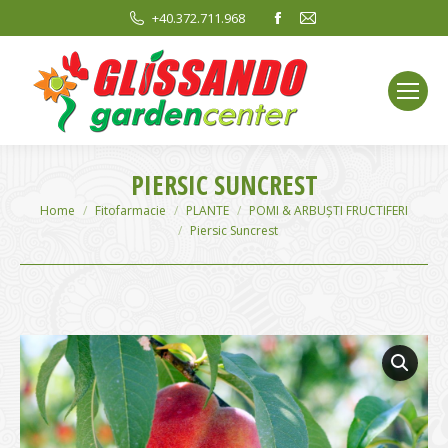
Facebook
Mail
+40.372.711.968
page
page
opens
opens
in
in
new
new
window
window
PIERSIC SUNCREST
You are here:
Home
Fitofarmacie
PLANTE
POMI & ARBUȘTI FRUCTIFERI
Piersic Suncrest