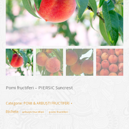
Pomi fructiferi – PIERSIC Suncrest
Categorie:
POMI & ARBUȘTI FRUCTIFERI
Etichete:
arbuști fructiferi
pomi fructiferi