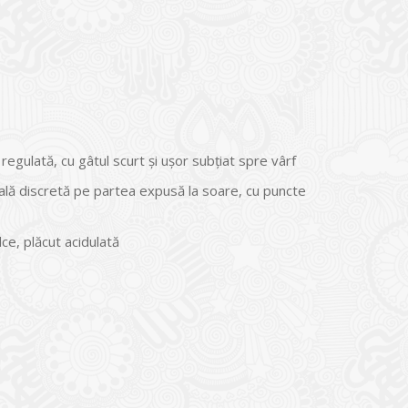
egulată, cu gâtul scurt şi uşor subţiat spre vârf
ală discretă pe partea expusă la soare, cu puncte
ce, plăcut acidulată