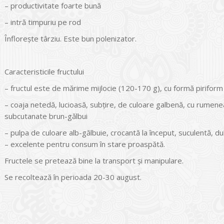
– productivitate foarte bună
– intră timpuriu pe rod
Înfloreşte târziu. Este bun polenizator.
Caracteristicile fructului
– fructul este de mărime mijlocie (120-170 g), cu formă piriform r
– coaja netedă, lucioasă, subţire, de culoare galbenă, cu rumene
subcutanate brun-gălbui
– pulpa de culoare alb-gălbuie, crocantă la început, suculentă, dul
– excelente pentru consum în stare proaspătă.
Fructele se pretează bine la transport şi manipulare.
Se recoltează în perioada 20-30 august.