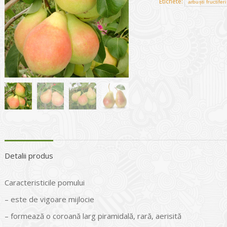
Etichete:
arbuști fructiferi
Detalii produs
Caracteristicile pomului
– este de vigoare mijlocie
– formează o coroană larg piramidală, rară, aerisită