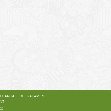
I
o Garden Center – companie
vează pe piața Home & Garden
nia – debutează pe piața AeRO
24
LE ANUALE DE TRATAMENTE
NT
22