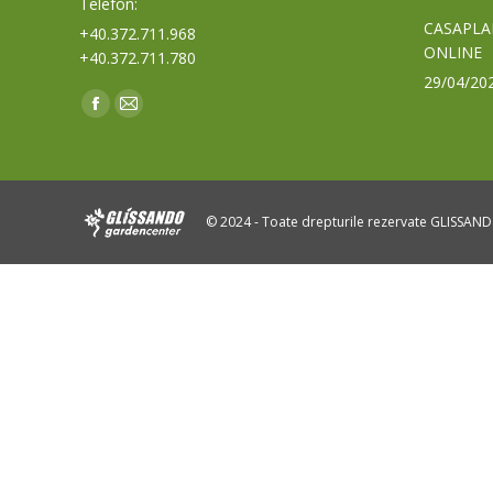
Telefon:
CASAPLA
+40.372.711.968
ONLINE
+40.372.711.780
29/04/20
Find us on:
Facebook
Mail
page
page
opens
opens
in
in
© 2024 - Toate drepturile rezervate GLISSAN
new
new
window
window