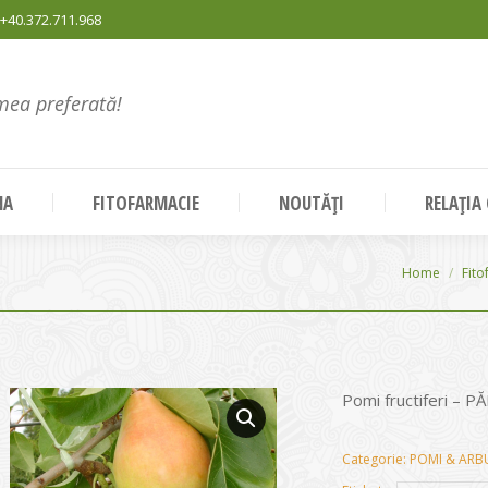
+40.372.711.968
mea preferată!
NA
FITOFARMACIE
NOUTĂȚI
RELAȚIA
You are her
Home
Fito
Pomi fructiferi – P
Categorie:
POMI & ARBU