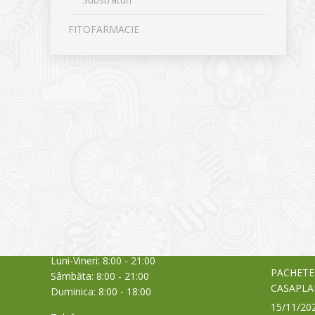
FITOFARMACIE
CONTACT
NOUTĂȚ
Sediul principal
Glissand
care acti
Timișoara, Calea Șagului nr. 138 C
din Româ
Cod Poștal 300517 / România
a bursei
Orar:
03/06/20
Luni-Vineri: 8:00 - 21:00
PACHETE
Sâmbăta: 8:00 - 21:00
CASAPLA
Duminica: 8:00 - 18:00
15/11/20