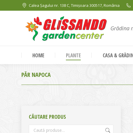
Calea Șagului nr. 138 C, Timișoara 300517, România
Grădina 
HOME
PLANTE
CASA & GRĂDI
PĂR NAPOCA
CĂUTARE PRODUS