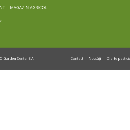
NT – MAGAZIN AGRICOL
21
DO Garden Center S.A.
Contact
Noutăți
Oferte pestic