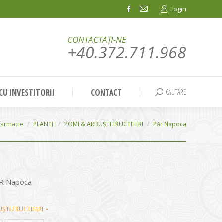
Login
Facebook
Mail
page
page
CONTACTAȚI-NE
opens
opens
+40.372.711.968
in
in
new
new
window
window
 CU INVESTITORII
CONTACT
CĂUTARE
Search:
e:
farmacie
PLANTE
POMI & ARBUȘTI FRUCTIFERI
Păr Napoca
ĂR Napoca
ȘTI FRUCTIFERI