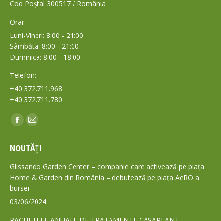
Cod Poștal 300517 / România
Orar:
Luni-Vineri: 8:00 - 21:00
Sâmbăta: 8:00 - 21:00
Duminica: 8:00 - 18:00
Telefon:
+40.372.711.968
+40.372.711.780
Find us on:
Facebook
Mail
page
page
NOUTĂȚI
opens
opens
in
in
Glissando Garden Center – companie care activează pe piața
new
new
Home & Garden din România – debutează pe piața AeRO a
bursei
window
window
03/06/2024
PACHETELE ANUALE DE TRATAMENTE CASAPLANT