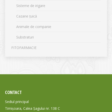
Sisteme de irigare
Cazane țuică
Animale de companie
Substraturi
FITOFARMACIE
CONTACT
Sediul principal
Timișoara, Calea Șagului nr. 138 C