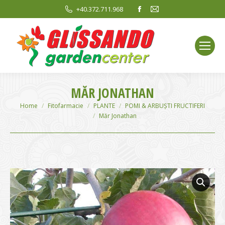
Facebook
Mail
+40.372.711.968
page
page
opens
opens
in
in
new
new
window
window
MĂR JONATHAN
You are here:
Home
Fitofarmacie
PLANTE
POMI & ARBUȘTI FRUCTIFERI
Măr Jonathan