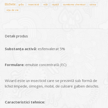
Etichete:
grâu
insecticid
măr
rapiță
sumitomo chemical
varza
vița de vie
Detalii produs
Substan
ţ
a activ
ă
:
esfenvalerat 5%
Formulare:
emulsie concentrată (EC)
Wizard este un insecticid care se prezintă sub formă de
lichid limpede, omogen, mobil, de culoare galben deschis.
Caracteristici tehnice: