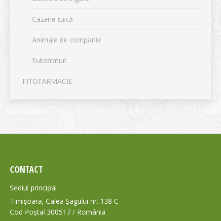
Cazane țuică
Animale de companie
Substraturi
FITOFARMACIE
CONTACT
Sediul principal
Timișoara, Calea Șagului nr. 138 C
Cod Poștal 300517 / România