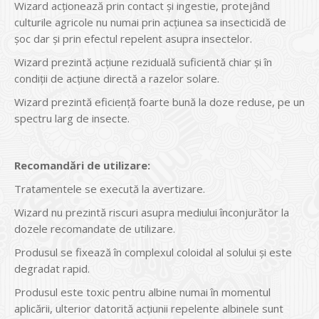
Wizard acţionează prin contact şi ingestie, protejând
culturile agricole nu numai prin acţiunea sa insecticidă de
şoc dar şi prin efectul repelent asupra insectelor.
Wizard prezintă acţiune reziduală suficientă chiar şi în
condiţii de acţiune directă a razelor solare.
Wizard prezintă eficienţă foarte bună la doze reduse, pe un
spectru larg de insecte.
Recomand
ă
ri de utilizare:
Tratamentele se execută la avertizare.
Wizard nu prezintă riscuri asupra mediului înconjurător la
dozele recomandate de utilizare.
Produsul se fixează în complexul coloidal al solului şi este
degradat rapid.
Produsul este toxic pentru albine numai în momentul
aplicării, ulterior datorită acţiunii repelente albinele sunt