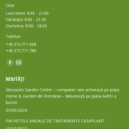
Orar:
Luni-Vineri: 8:00 - 21:00
Sâmbăta: 8:00 - 21:00
Duminica: 8:00 - 18:00
Telefon:
+40.372.711.968
+40.372.711.780
Find us on:
Facebook
Mail
page
page
NOUTĂȚI
opens
opens
in
in
Glissando Garden Center – companie care activează pe piața
new
new
Home & Garden din România – debutează pe piața AeRO a
bursei
window
window
03/06/2024
PACHETELE ANUALE DE TRATAMENTE CASAPLANT
15/11/2022