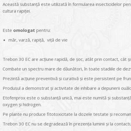
Această substanță este utilizată în formularea insecticidelor pen
cultura rapiței.
Este
omologat
pentru:
măr, varză, rapiță, viță de vie
Trebon 30 EC are acțiune rapidă, de șoc, atât prin contact, cât și 
Combate un spectru mare de dăunători, în toate stadiile de dezvolt
Prezintă acțiune preventivă și curativă și este persistent pe fru
Produsul a demonstrat și activitate de inhibare a depunerii ouălo
Etofenprox este o substanță unică, mai este numită și substanță
oxygen și hidrogen.
Pe plante nu produce fitotoxicitate la dozele testate și recoma
Trebon 30 EC nu se degradează în prezența luminii și la contactul 