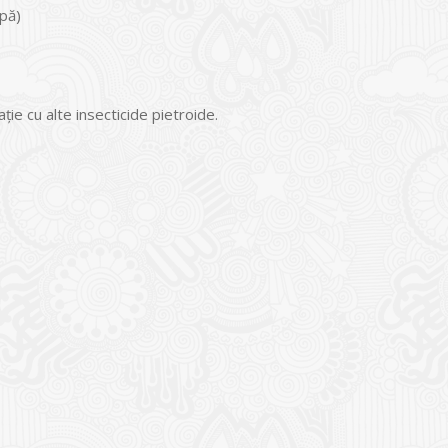
apă)
ție cu alte insecticide pietroide.