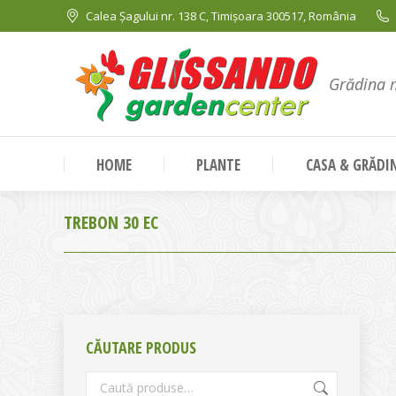
Calea Șagului nr. 138 C, Timișoara 300517, România
Grădina 
HOME
PLANTE
CASA & GRĂDI
TREBON 30 EC
CĂUTARE PRODUS