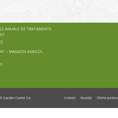
vează pe piața Home & Garden
nia – debutează pe piața AeRO
24
LE ANUALE DE TRATAMENTE
NT
22
NT – MAGAZIN AGRICOL
21
DO Garden Center S.A.
Contact
Noutăți
Oferte pestic