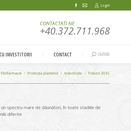
Login
Facebook
Mail
page
page
CONTACTAȚI-NE
opens
opens
+40.372.711.968
in
in
new
new
window
window
 CU INVESTITORII
CONTACT
CĂUTARE
Search:
Fitofarmacie
Protecția plantelor
Insecticide
Trebon 30 EC
 un spectru mare de dăunători, în toate stadiile de
ilii diferite