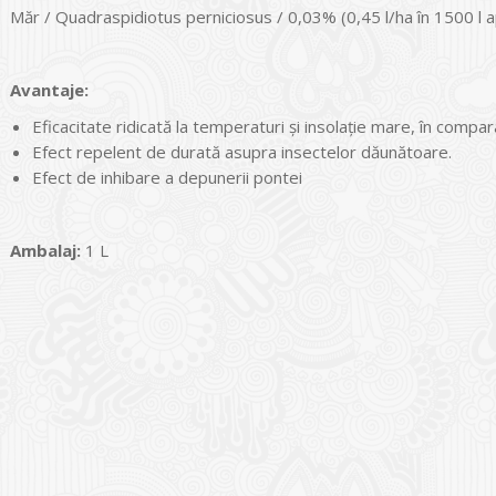
Măr / Quadraspidiotus perniciosus / 0,03% (0,45 l/ha în 1500 l 
Avantaje:
Eficacitate ridicată la temperaturi și insolație mare, în compara
Efect repelent de durată asupra insectelor dăunătoare.
Efect de inhibare a depunerii pontei
Ambalaj:
1 L
I
o Garden Center – companie