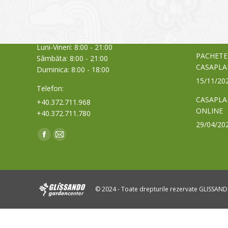
care acti
Timișoara, Calea Șagului nr. 138 C
din Româ
Cod Poștal 300517 / România
a bursei
Orar:
03/06/20
Luni-Vineri: 8:00 - 21:00
PACHETE
Sâmbăta: 8:00 - 21:00
CASAPLA
Duminica: 8:00 - 18:00
15/11/20
Telefon:
CASAPLA
+40.372.711.968
ONLINE
+40.372.711.780
29/04/20
Find us on:
Facebook
Mail
page
page
opens
opens
in
in
© 2024 - Toate drepturile rezervate GLISSAN
new
new
window
window