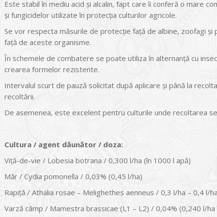
Este stabil în mediu acid și alcalin, fapt care îi conferă o mare c
și fungicidelor utilizate în protecția culturilor agricole.
Se vor respecta măsurile de protecție față de albine, zoofagi și 
față de aceste organisme.
În schemele de combatere se poate utiliza în alternanță cu insec
crearea formelor rezistente.
Intervalul scurt de pauză solicitat după aplicare și până la recolt
recoltării.
De asemenea, este excelent pentru culturile unde recoltarea se
Cultura / agent dăunător / doza:
Viță-de-vie / Lobesia botrana / 0,300 l/ha (în 1000 l apă)
Măr / Cydia pomonella / 0,03% (0,45 l/ha)
Rapiță / Athalia rosae – Melighethes aenneus / 0,3 l/ha – 0,4 l/h
Varză câmp / Mamestra brassicae (L1 – L2) / 0,04% (0,240 l/ha î