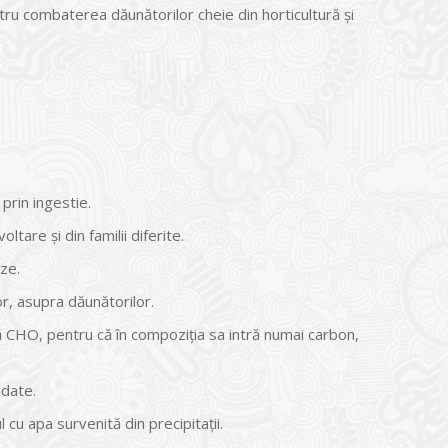
tru combaterea dăunătorilor cheie din horticultură și
prin ingestie.
are și din familii diferite.
nze.
r, asupra dăunătorilor.
 CHO, pentru că în compoziția sa intră numai carbon,
ndate.
cu apa survenită din precipitații.