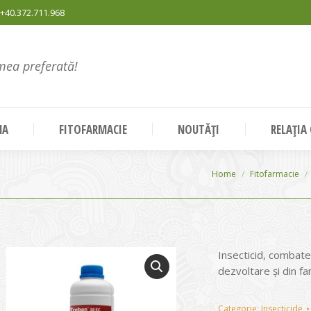
+40.372.711.968
mea preferată!
NA
FITOFARMACIE
NOUTĂȚI
RELAȚIA
You are here:
Home
Fitofarmacie
Insecticid, combate
dezvoltare și din fam
Categorie:
Insecticide