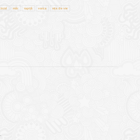
cticid
măr
rapiță
varza
vița de vie
.