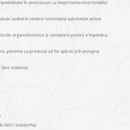
ompatibilitate în amestecuri cu majoritatea insecticidelor
păsări având în vedere toxicitatea substanței active
ticide organofosforice și carbamice pentru a împiedica
are, permite ca produsul să fie aplicat și în preajma
 face eșalonat.
a
n 600 l soluție/ha)