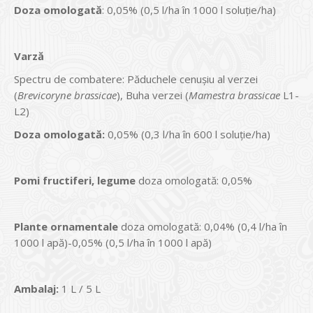
Doza omologată
: 0,05% (0,5 l/ha în 1000 l soluţie/ha)
Varză
Spectru de combatere: Păduchele cenuşiu al verzei
(
Brevicoryne brassicae
), Buha verzei (
Mamestra brassicae
L1-
L2)
Doza omologată:
0,05% (0,3 l/ha în 600 l soluţie/ha)
Pomi fructiferi
,
legume
doza omologată: 0,05%
Plante ornamentale
doza omologată: 0,04% (0,4 l/ha în
1000 l apă)-0,05% (0,5 l/ha în 1000 l apă)
Ambalaj:
1 L / 5 L