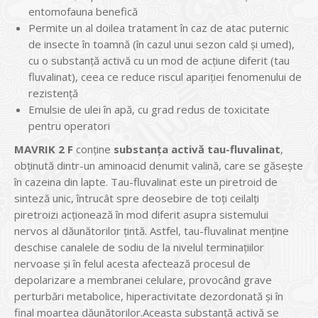
entomofauna benefică
Permite un al doilea tratament în caz de atac puternic
de insecte în toamnă (în cazul unui sezon cald și umed),
cu o substanță activă cu un mod de acțiune diferit (tau
fluvalinat), ceea ce reduce riscul apariției fenomenului de
rezistență
Emulsie de ulei în apă, cu grad redus de toxicitate
pentru operatori
MAVRIK 2 F
conţine
substanţa activă tau-fluvalinat
,
obţinută dintr-un aminoacid denumit valină, care se găseşte
în cazeina din lapte. Tau-fluvalinat este un piretroid de
sinteză unic, întrucât spre deosebire de toţi ceilalţi
piretroizi acţionează în mod diferit asupra sistemului
nervos al dăunătorilor ţintă. Astfel, tau-fluvalinat menţine
deschise canalele de sodiu de la nivelul terminaţiilor
nervoase şi în felul acesta afectează procesul de
depolarizare a membranei celulare, provocând grave
perturbări metabolice, hiperactivitate dezordonată şi în
final moartea dăunătorilor.Aceasta substanţă activă se