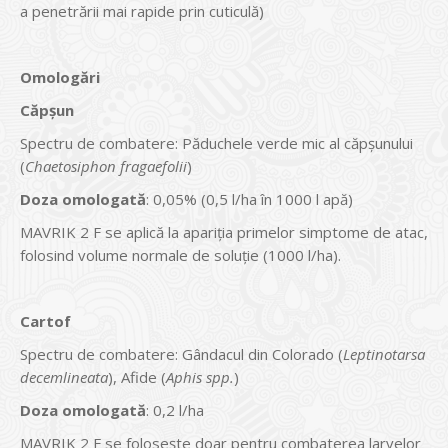
a penetrării mai rapide prin cuticulă)
Omolog
ări
Căpşun
Spectru de combatere: Păduchele verde mic al căpşunului
(
Chaetosiphon fragaefolii
)
Doza omologată
: 0,05% (0,5 l/ha în 1000 l apă)
MAVRIK 2 F se aplică la apariţia primelor simptome de atac,
folosind volume normale de soluţie (1000 l/ha).
Cartof
Spectru de combatere: Gândacul din Colorado (
Leptinotarsa
decemlineata
), Afide (
Aphis spp.
)
Doza omologată
: 0,2 l/ha
MAVRIK 2 F se foloseşte doar pentru combaterea larvelor