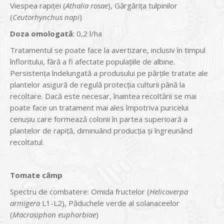
Viespea rapiţei (
Athalia rosae
), Gărgăriţa tulpinilor
(
Ceutorhynchus napi
)
Doza omologată
: 0,2 l/ha
Tratamentul se poate face la avertizare, inclusiv în timpul
înfloritului, fără a fi afectate populaţiile de albine.
Persistenţa îndelungată a produsului pe părţile tratate ale
plantelor asigură de regulă protecţia culturii până la
recoltare. Dacă este necesar, înaintea recoltării se mai
poate face un tratament mai ales împotriva puricelui
cenuşiu care formează colonii în partea superioară a
plantelor de rapiţă, diminuând producţia şi îngreunând
recoltatul.
Tomate câmp
Spectru de combatere: Omida fructelor (
Helicoverpa
armigera
L1-L2), Păduchele verde al solanaceelor
(
Macrosiphon euphorbiae
)