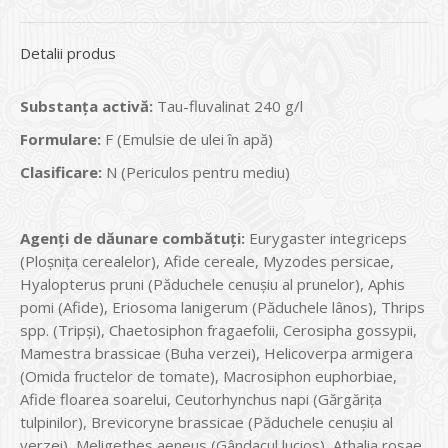
Detalii produs
Substanța activă:
Tau-fluvalinat 240 g/l
Formulare:
F (Emulsie de ulei în apă)
Clasificare:
N (Periculos pentru mediu)
Agenți de dăunare combătuți:
Eurygaster integriceps
(Ploşniţa cerealelor), Afide cereale, Myzodes persicae,
Hyalopterus pruni (Păduchele cenuşiu al prunelor), Aphis
pomi (Afide), Eriosoma lanigerum (Păduchele lânos), Thrips
spp. (Tripşi), Chaetosiphon fragaefolii, Cerosipha gossypii,
Mamestra brassicae (Buha verzei), Helicoverpa armigera
(Omida fructelor de tomate), Macrosiphon euphorbiae,
Afide floarea soarelui, Ceutorhynchus napi (Gărgăriţa
tulpinilor), Brevicoryne brassicae (Păduchele cenuşiu al
verzei), Meligethes aeneus (Gândacul lucios), Athalia rosae