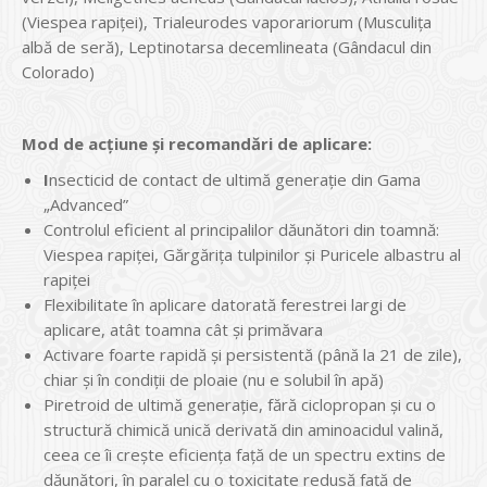
(Viespea rapiţei), Trialeurodes vaporariorum (Musculiţa
albă de seră), Leptinotarsa decemlineata (Gândacul din
Colorado)
Mod de acțiune și recomandări de aplicare:
I
nsecticid de contact de ultimă generație din Gama
„Advanced”
Controlul eficient al principalilor dăunători din toamnă:
Viespea rapiței, Gărgărița tulpinilor și Puricele albastru al
rapiței
Flexibilitate în aplicare datorată ferestrei largi de
aplicare, atât toamna cât și primăvara
Activare foarte rapidă și persistentă (până la 21 de zile),
chiar și în condiții de ploaie (nu e solubil în apă)
Piretroid de ultimă generație, fără ciclopropan și cu o
structură chimică unică derivată din aminoacidul valină,
ceea ce îi crește eficiența față de un spectru extins de
dăunători, în paralel cu o toxicitate redusă față de