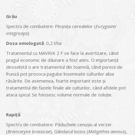
Grâu
Spectru de combatere: Ploşniţa cerealelor (
Eurygaster
integriceps
)
Doza omologată
: 0,2 l/ha
Tratamentul cu MAVRIK 2 F se face la avertizare, când
pragul economic de dăunare a fost atins. O importanţă
deosebită o are tratamentul din toamnă, când purecii de
frunză pot provoca pagube însemnate culturilor abia
răsărite. De asemenea, foarte important este şi
tratamentul din fazele finale ale culturilor, când afidele pot
ataca spicul. Se folosesc volume normale de soluţie.
Rapiţă
Spectru de combatere: Păduchele cenuşiu al verzei
(
Brevicoryne brassicae
), Gândacul lucios (
Meligethes aeneus
),