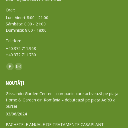
Orar:
Luni-Vineri: 8:00 - 21:00
Sâmbăta: 8:00 - 21:00
Duminica: 8:00 - 18:00
Telefon:
+40.372.711.968
+40.372.711.780
Find us on:
Facebook
Mail
page
page
NOUTĂȚI
opens
opens
in
in
Glissando Garden Center – companie care activează pe piața
new
new
Home & Garden din România – debutează pe piața AeRO a
bursei
window
window
03/06/2024
PACHETELE ANUALE DE TRATAMENTE CASAPLANT