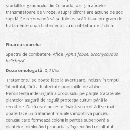
şi adulţilor gândacului din Colorado, dar şi a afidelor
transmiţătoare de viroze, asupra cărora are acţiune de şoc
rapidă. Se recomandă să se folosească într-un program de
tratamente după tratamentul cu un inhibitor de chitină.
Floarea soarelui
Spectru de combatere: Afide (
Aphis fabae, Brachycaudus
helichrysi
)
Doza omologată:
0,2 l/ha
Tratamentul se poate face la avertizare, inclusiv în timpul
înfloritului, fără a fi afectate populaţiile de albine.
Persistenţa îndelungată a produsului pe părţile tratate ale
plantelor asigură de regulă protecţia culturii până la
recoltare. Dacă este necesar, înaintea recoltării se mai
poate face un tratament mai ales împotriva puricelui
cenuşiu care formează colonii în partea superioară a
plantelor, diminuând producţia şi îngreunând recoltatul.