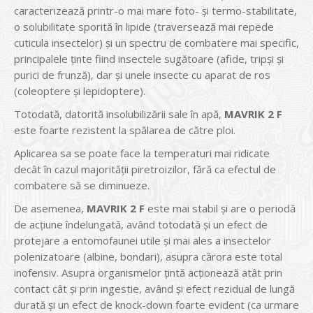
caracterizează printr-o mai mare foto- şi termo-stabilitate,
o solubilitate sporită în lipide (traversează mai repede
cuticula insectelor) şi un spectru de combatere mai specific,
principalele ţinte fiind insectele sugătoare (afide, tripşi şi
purici de frunză), dar şi unele insecte cu aparat de ros
(coleoptere şi lepidoptere).
Totodată, datorită insolubilizării sale în apă,
MAVRIK 2 F
este foarte rezistent la spălarea de către ploi.
Aplicarea sa se poate face la temperaturi mai ridicate
decât în cazul majorităţii piretroizilor, fără ca efectul de
combatere să se diminueze.
De asemenea,
MAVRIK 2 F
este mai stabil şi are o periodă
de acţiune îndelungată, având totodată şi un efect de
protejare a entomofaunei utile şi mai ales a insectelor
polenizatoare (albine, bondari), asupra cărora este total
inofensiv. Asupra organismelor ţintă acţionează atât prin
contact cât şi prin ingestie, având şi efect rezidual de lungă
durată şi un efect de knock-down foarte evident (ca urmare