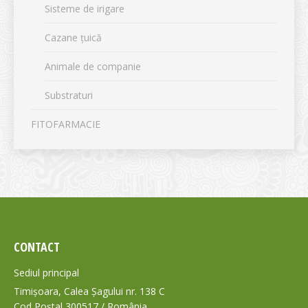
Sisteme de irigare
Cazane țuică
Animale de companie
Substraturi
FITOFARMACIE
CONTACT
Sediul principal
Timișoara, Calea Șagului nr. 138 C
Cod Poștal 300517 / România