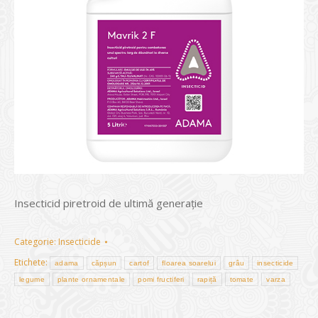
Insecticid piretroid de ultimă generație
Categorie:
Insecticide
Etichete:
adama
căpșun
cartof
floarea soarelui
grâu
insecticide
legume
plante ornamentale
pomi fructiferi
rapiță
tomate
varza