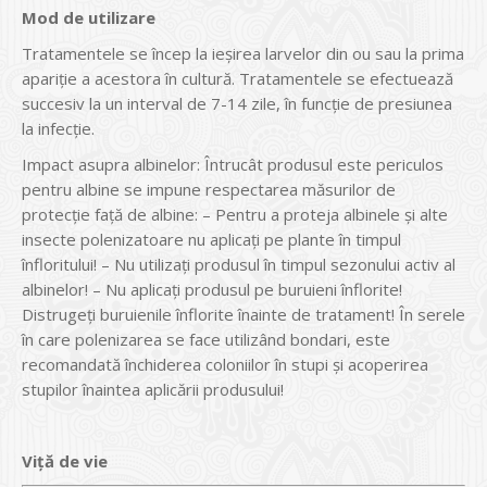
Mod de utilizare
Tratamentele se încep la ieşirea larvelor din ou sau la prima
apariţie a acestora în cultură. Tratamentele se efectuează
succesiv la un interval de 7-14 zile, în funcție de presiunea
la infecție.
Impact asupra albinelor: Întrucât produsul este periculos
pentru albine se impune respectarea măsurilor de
protecţie faţă de albine: – Pentru a proteja albinele şi alte
insecte polenizatoare nu aplicaţi pe plante în timpul
înfloritului! – Nu utilizaţi produsul în timpul sezonului activ al
albinelor! – Nu aplicaţi produsul pe buruieni înflorite!
Distrugeţi buruienile înflorite înainte de tratament! În serele
în care polenizarea se face utilizând bondari, este
recomandată închiderea coloniilor în stupi şi acoperirea
stupilor înaintea aplicării produsului!
Viță de vie