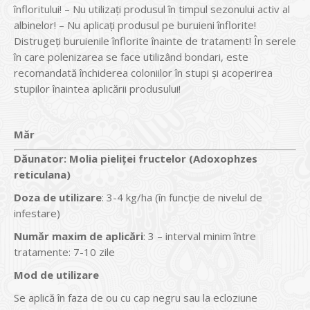
înfloritului! – Nu utilizaţi produsul în timpul sezonului activ al
albinelor! – Nu aplicaţi produsul pe buruieni înflorite!
Distrugeţi buruienile înflorite înainte de tratament! În serele
în care polenizarea se face utilizând bondari, este
recomandată închiderea coloniilor în stupi şi acoperirea
stupilor înaintea aplicării produsului!
Măr
Dăunator
:
Molia pieliţei fructelor (Adoxophzes
reticulana)
Doza de utilizare
: 3-4 kg/ha (în funcţie de nivelul de
infestare)
Num
ăr maxim de aplicări
: 3 – interval minim între
tratamente: 7-10 zile
Mod de utilizare
Se aplică în faza de ou cu cap negru sau la ecloziune