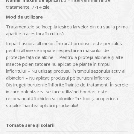
Num
ăr maxim de aplicări
: 3 – interval minim între
tratamente: 7-14 zile
Mod de utilizare
Tratamentele se încep la ieşirea larvelor din ou sau la prima
apariţie a acestora în cultură
Impact asupra albinelor: Întrucât produsul este periculos
pentru albine se impune respectarea măsurilor de
protecţie faţă de albine: – Pentru a proteja albinele şi alte
insecte polenizatoare nu aplicaţi pe plante în timpul
înfloritului! – Nu utilizaţi produsul în timpul sezonului activ al
albinelor! – Nu aplicaţi produsul pe buruieni înflorite!
Distrugeţi buruienile înflorite înainte de tratament! În serele
în care polenizarea se face utilizând bondari, este
recomandată închiderea coloniilor în stupi şi acoperirea
stupilor înaintea aplicării produsului!
Tomate sere și solarii