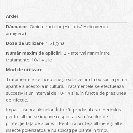
Ardei
Dăunator
:
Omida fructelor (Heliotis/ Helicoverpa
armigera
)
Doza de utilizare
: 1.5 kg/ha
Num
ăr maxim de aplicări
: 2 – interval minim între
tratamente: 10-14 zile
Mod de utilizare
Tratamentele se încep la ieşirea larvelor din ou sau la prima
apariţie a acestora în cultură. Tratamentele se efectuează
succesiv la un interval de 10-14 zile, în funcție de presiunea
de infecție.
Impact asupra albinelor: Întrucât produsul este periculos
pentru albine se impune respectarea măsurilor de
protecţie faţă de albine: – Pentru a proteja albinele şi alte
insecte polenizatoare nu aplicaţi pe plante în timpul