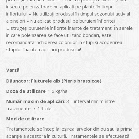
insecte polenizatoare nu aplicaţi pe plante în timpul
înfloritului! – Nu utilizaţi produsul în timpul sezonului activ al
albinelor! – Nu aplicaţi produsul pe buruieni înflorite!
Distrugeţi buruienile înflorite înainte de tratament! În serele
în care polenizarea se face utilizând bondari, este
recomandată închiderea coloniilor în stupi şi acoperirea
stupilor înaintea aplicării produsului!
Varză
Dăunator
:
Fluturele alb (Pieris brassicae)
Doza de utilizare
: 1.5 kg/ha
Num
ăr maxim de aplicări
: 3 – interval minim între
tratamente: 7-14 zile
Mod de utilizare
Tratamentele se încep la ieşirea larvelor din ou sau la prima
apariţie a acestora în cultură. Tratamentele se efectuează