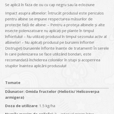
Se aplică în faza de ou cu cap negru sau la ecloziune
Impact asupra albinelor: Întrucât produsul este periculos
pentru albine se impune respectarea măsurilor de
protecţie faţă de albine: – Pentru a proteja albinele şi alte
insecte polenizatoare nu aplicaţi pe plante în timpul
înfloritului! – Nu utilizaţi produsul în timpul sezonului activ al
albinelor! – Nu aplicaţi produsul pe buruieni înflorite!
Distrugeţi buruienile înflorite înainte de tratament! În serele
în care polenizarea se face utilizând bondari, este
recomandată închiderea coloniilor în stupi şi acoperirea
stupilor înaintea aplicării produsului!
Tomate
Dăunator
:
Omida fructelor (Heliotis/ Helicoverpa
armigera)
Doza de utilizare
: 1.5 kg/ha