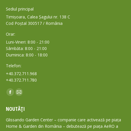
Sediul principal
Timișoara, Calea Șagului nr. 138 C
Cod Poștal 300517 / România
Orar:
Luni-Vineri: 8:00 - 21:00
Sâmbăta: 8:00 - 21:00
Duminica: 8:00 - 18:00
Telefon:
+40.372.711.968
+40.372.711.780
Find us on:
Facebook
Mail
page
page
NOUTĂȚI
opens
opens
in
in
Glissando Garden Center – companie care activează pe piața
new
new
Home & Garden din România – debutează pe piața AeRO a