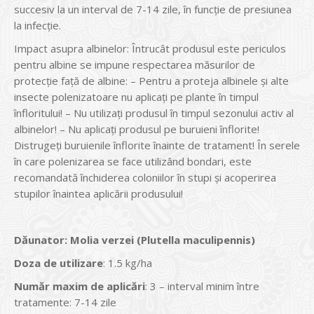
succesiv la un interval de 7-14 zile, în funcție de presiunea
la infecție.
Impact asupra albinelor: Întrucât produsul este periculos
pentru albine se impune respectarea măsurilor de
protecţie faţă de albine: – Pentru a proteja albinele şi alte
insecte polenizatoare nu aplicaţi pe plante în timpul
înfloritului! – Nu utilizaţi produsul în timpul sezonului activ al
albinelor! – Nu aplicaţi produsul pe buruieni înflorite!
Distrugeţi buruienile înflorite înainte de tratament! În serele
în care polenizarea se face utilizând bondari, este
recomandată închiderea coloniilor în stupi şi acoperirea
stupilor înaintea aplicării produsului!
Dăunator
:
Molia verzei (Plutella maculipennis)
Doza de utilizare
: 1.5 kg/ha
Num
ăr maxim de aplicări
: 3 – interval minim între
tratamente: 7-14 zile