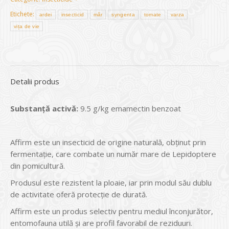
Etichete:
ardei
insecticid
măr
syngenta
tomate
varza
vița de vie
Detalii produs
Substanță activă:
9.5 g/kg emamectin benzoat
Affirm este un insecticid de origine naturală, obţinut prin
fermentaţie, care combate un număr mare de Lepidoptere
din pomicultură.
Produsul este rezistent la ploaie, iar prin modul său dublu
de activitate oferă protecţie de durată.
Affirm este un produs selectiv pentru mediul înconjurător,
entomofauna utilă şi are profil favorabil de reziduuri.