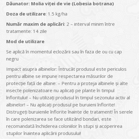
Dăunator
:
Molia viţei de vie (Lobesia botrana)
Doza de utilizare
: 1.5 kg/ha
Num
ăr maxim de aplicări
: 2 – interval minim între
tratamente: 14 zile
Mod de utilizare
Se aplică în momentul eclozării sau în faza de ou cu cap
negru
Impact asupra albinelor: Întrucât produsul este periculos
pentru albine se impune respectarea măsurilor de
protecţie faţă de albine: – Pentru a proteja albinele şi alte
insecte polenizatoare nu aplicaţi pe plante în timpul
înfloritului! – Nu utilizaţi produsul în timpul sezonului activ al
albinelor! – Nu aplicaţi produsul pe buruieni înflorite!
Distrugeţi buruienile înflorite înainte de tratament! În serele
în care polenizarea se face utilizând bondari, este
recomandată închiderea coloniilor în stupi şi acoperirea
stupilor înaintea aplicării produsului!