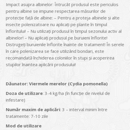
Impact asupra albinelor: Întrucât produsul este periculos
pentru albine se impune respectarea măsurilor de
protecţie faţă de albine: – Pentru a proteja albinele şi alte
insecte polenizatoare nu aplicaţi pe plante în timpul
înfloritului! – Nu utilizaţi produsul în timpul sezonului activ al
albinelor! – Nu aplicaţi produsul pe buruieni înflorite!
Distrugeţi buruienile înflorite înainte de tratament! În serele
în care polenizarea se face utilizând bondari, este
recomandată închiderea coloniilor în stupi şi acoperirea
stupilor înaintea aplicării produsului!
Dăunator
:
Viermele merelor (Cydia pomonella)
Doza de utilizare
: 3-4 kg/ha (în funcţie de nivelul de
infestare)
Num
ăr maxim de aplicări
: 3 – interval minim între
tratamente: 7-10 zile
Mod de utilizare