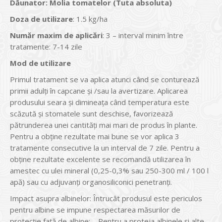
Dăunator
:
Molia tomatelor (Tuta absoluta)
Doza de utilizare
: 1.5 kg/ha
Num
ăr maxim de aplicări
: 3 – interval minim între
tratamente: 7-14 zile
Mod de utilizare
Primul tratament se va aplica atunci când se conturează
primii adulți în capcane și /sau la avertizare. Aplicarea
produsului seara și dimineața când temperatura este
scăzută și stomatele sunt deschise, favorizează
pătrunderea unei cantități mai mari de produs în plante.
Pentru a obține rezultate mai bune se vor aplica 3
tratamente consecutive la un interval de 7 zile. Pentru a
obține rezultate excelente se recomandă utilizarea în
amestec cu ulei mineral (0,25-0,3% sau 250-300 ml / 100 l
apă) sau cu adjuvanți organosiliconici penetranți.
Impact asupra albinelor: Întrucât produsul este periculos
pentru albine se impune respectarea măsurilor de
protecţie faţă de albine: – Pentru a proteja albinele şi alte