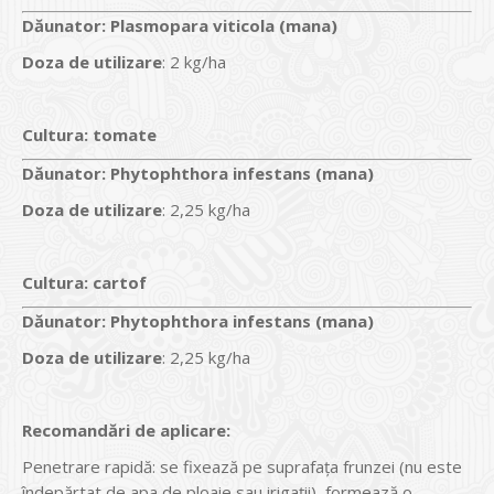
Dăunator
:
Plasmopara viticola (mana)
Doza de utilizare
: 2 kg/ha
Cultura:
tomate
Dăunator
:
Phytophthora infestans (mana)
Doza de utilizare
: 2,25 kg/ha
Cultura:
cartof
Dăunator
:
Phytophthora infestans (mana)
Doza de utilizare
: 2,25 kg/ha
Recomandări de aplicare:
Penetrare rapidă: se fixează pe suprafața frunzei (nu este
îndepărtat de apa de ploaie sau irigații), formează o