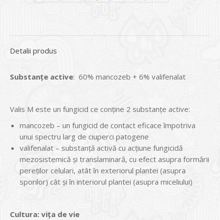
Detalii produs
Substan
ţ
e active
: 60% mancozeb + 6% valifenalat
Valis M este un fungicid ce conține 2 substanțe active:
mancozeb – un fungicid de contact eficace împotriva
unui spectru larg de ciuperci patogene
valifenalat – substanță activă cu acțiune fungicidă
mezosistemică și translaminară, cu efect asupra formării
pereților celulari, atât în exteriorul plantei (asupra
sporilor) cât și în interiorul plantei (asupra miceliului)
Cultura:
viţa de vie