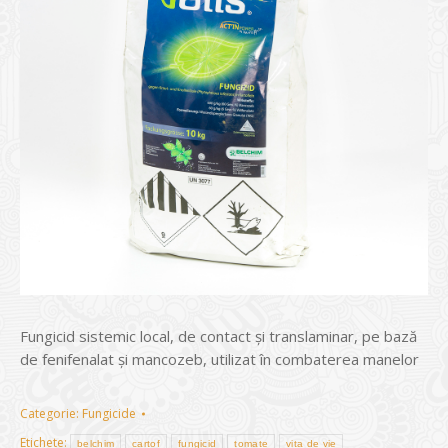
Fungicid sistemic local, de contact și translaminar, pe bază
de fenifenalat și mancozeb, utilizat în combaterea manelor
Categorie:
Fungicide
Etichete:
belchim
cartof
fungicid
tomate
vița de vie