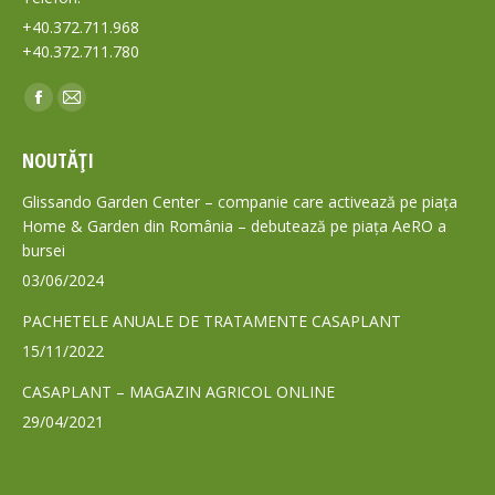
+40.372.711.968
+40.372.711.780
Find us on:
Facebook
Mail
page
page
NOUTĂȚI
opens
opens
in
in
Glissando Garden Center – companie care activează pe piața
new
new
Home & Garden din România – debutează pe piața AeRO a
bursei
window
window
03/06/2024
PACHETELE ANUALE DE TRATAMENTE CASAPLANT
15/11/2022
CASAPLANT – MAGAZIN AGRICOL ONLINE
29/04/2021