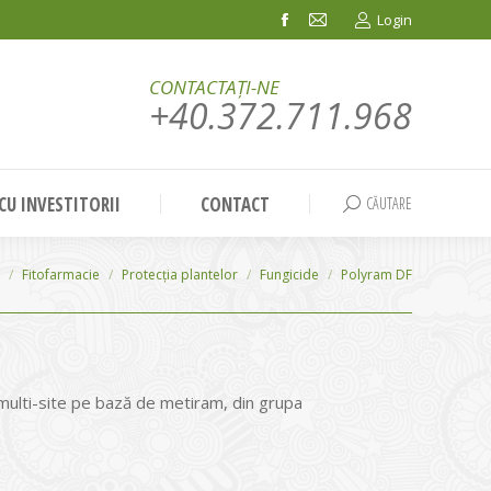
Login
Facebook
Mail
page
page
CONTACTAȚI-NE
opens
opens
+40.372.711.968
in
in
new
new
window
window
 CU INVESTITORII
CONTACT
CĂUTARE
Search:
Fitofarmacie
Protecția plantelor
Fungicide
Polyram DF
 multi-site pe bază de metiram, din grupa