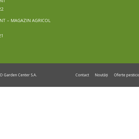
NT
22
NT – MAGAZIN AGRICOL
21
DO Garden Center S.A.
Contact
Noutăți
Oferte pestic