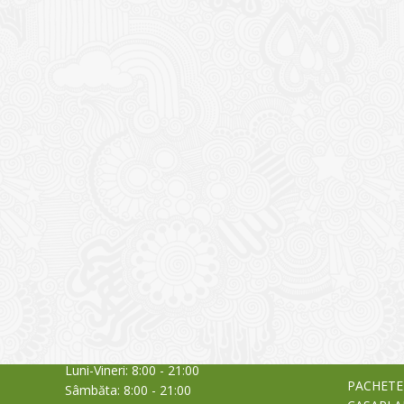
CONTACT
NOUTĂȚ
Sediul principal
Glissand
care acti
Timișoara, Calea Șagului nr. 138 C
din Româ
Cod Poștal 300517 / România
a bursei
Orar:
03/06/20
Luni-Vineri: 8:00 - 21:00
PACHETE
Sâmbăta: 8:00 - 21:00