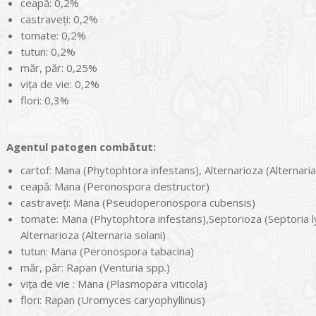
ceapă: 0,2%
castraveți: 0,2%
tomate: 0,2%
tutun: 0,2%
măr, păr: 0,25%
viţa de vie: 0,2%
flori: 0,3%
Agentul patogen comb
ătut:
cartof: Mana (Phytophtora infestans), Alternarioza (Alternaria
ceapă: Mana (Peronospora destructor)
castraveţi: Mana (Pseudoperonospora cubensis)
tomate: Mana (Phytophtora infestans),Septorioza (Septoria l
Alternarioza (Alternaria solani)
tutun: Mana (Peronospora tabacina)
măr, păr: Rapan (Venturia spp.)
viţa de vie : Mana (Plasmopara viticola)
flori: Rapan (Uromyces caryophyllinus)