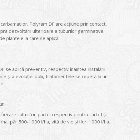
carbamaţilor. Polyram DF are acţiune prin contact,
pra dezvoltării ulterioare a tuburilor germinative.
de plantele la care se aplică.
F se aplică preventiv, respectiv înaintea instalării
tice şi a evoluţiei bolii, tratamentele se repetă la un
te.
it.
iecare cultură în parte, respectiv pentru cartof și
a, păr 500-1000 l/ha, viță de vie și flori 1000 l/ha.