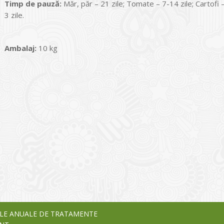
Timp de pauz
ă:
Măr, păr – 21 zile; Tomate – 7-14 zile; Cartofi – 
3 zile.
Ambalaj:
10 kg
I
o Garden Center – companie
vează pe piața Home & Garden
nia – debutează pe piața AeRO
24
LE ANUALE DE TRATAMENTE