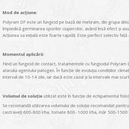
Mod de ac
ţiune:
Polyram DF este un fungicid pe bază de metiram, din grupa ditio
împiedică germinarea sporilor ciupercilor, având însă efect şi asu
Acţiunea sa iniţială este foarte rapidă. Este perfect selectiv faţă 
Momentul aplic
ării:
Fiind un fungicid de contact, tratamentele cu fungicidul Polyram D
atacului agentului patogen. În funcţie de evoluţia condiţiilor clima
interval de 10-14 zile, iar dacă este cazul şi la intervale mai scur
Volumul de solu
ţie
utilizat este în funcţie de echipamentul folos
Se recomandă utilizarea volumului de soluţie recomandat pentru f
castraveți 600-800 l/ha, tomate 800- 1000 l/ha, măr 500-1500 l/h