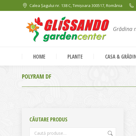
Calea Șagului nr. 138 C, Timișoara 300517, România
Grădina 
HOME
PLANTE
CASA & GRĂDI
POLYRAM DF
CĂUTARE PRODUS