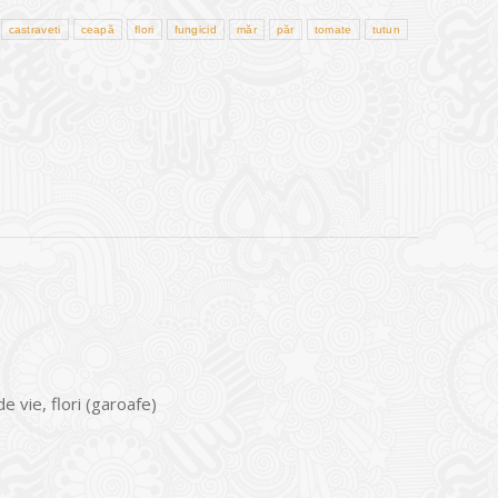
castraveti
ceapă
flori
fungicid
măr
păr
tomate
tutun
e vie, flori (garoafe)