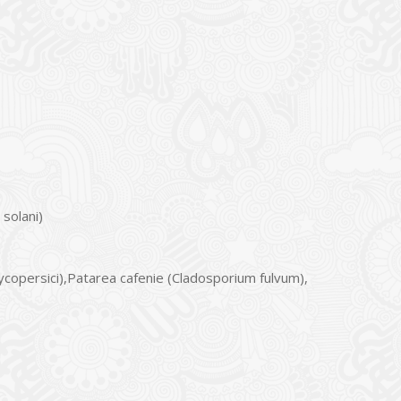
 solani)
ycopersici),Patarea cafenie (Cladosporium fulvum),