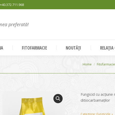
+40.372.711.968
mea preferată!
NA
FITOFARMACIE
NOUTĂȚI
RELAȚIA
You are here:
Home
Fitofarmacie
Fungicid cu acţiune
ditiocarbamaţilor
Categorie:
Fungicide