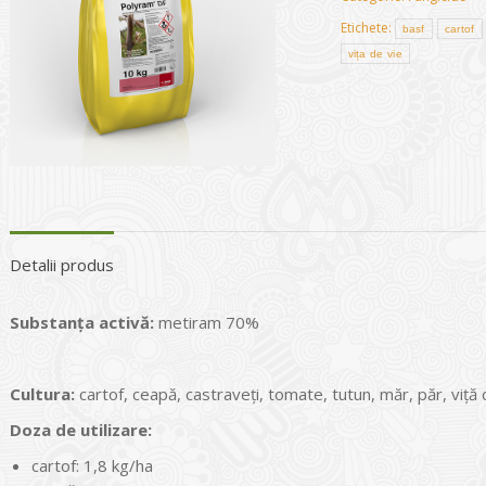
Etichete:
basf
cartof
vița de vie
Detalii produs
Substanța activ
ă
:
metiram 70%
Cultura:
cartof, ceapă, castraveţi, tomate, tutun, măr, păr, viţă d
Doza de utilizare:
cartof: 1,8 kg/ha