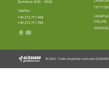
CASAPLA
Duminica: 8:00 - 18:00
15/11/20
Telefon:
CASAPLA
+40.372.711.968
ONLINE
+40.372.711.780
29/04/20
Find us on:
Facebook
Mail
page
page
opens
opens
in
in
© 2024 - Toate drepturile rezervate GLISSAN
new
new
window
window