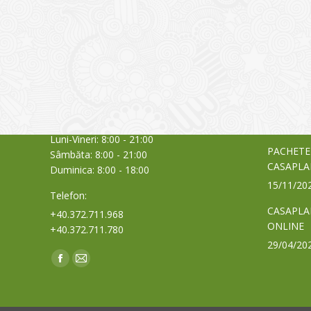
CONTACT
NOUTĂȚ
Sediul principal
Glissand
care acti
Timișoara, Calea Șagului nr. 138 C
din Româ
Cod Poștal 300517 / România
a bursei
Orar:
03/06/20
Luni-Vineri: 8:00 - 21:00
PACHETE
Sâmbăta: 8:00 - 21:00
CASAPLA
Duminica: 8:00 - 18:00
15/11/20
Telefon:
CASAPLA
+40.372.711.968
ONLINE
+40.372.711.780
29/04/20
Find us on:
Facebook
Mail
page
page
opens
opens