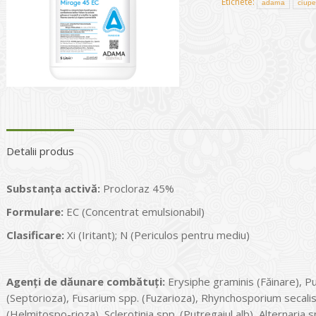
Etichete:
adama
ciupe
Detalii produs
Substanța activă:
Procloraz 45%
Formulare:
EC (Concentrat emulsionabil)
Clasificare:
Xi (Iritant); N (Periculos pentru mediu)
Agenți de dăunare combătuți:
Erysiphe graminis (Făinare), Puc
(Septorioza), Fusarium spp. (Fuzarioza), Rhynchosporium secali
(Helmitospo-rioza), Sclerotinia spp. (Putregaiul alb), Alternaria s