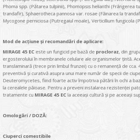
Phoma spp. (Pătarea tulpinii), Phomopsis helianthi (Frângerea tu
trandafir), Sphaerotheca pannosa var. rosae (Făinarea la tranda
Mycogone perniciosa (Putregaiul moale), Verticillium fungicola (P
Mod de acțiune și recomandări de aplicare:
MIRAGE 45 EC
este un fungicid pe bază de
procloraz
, din grup
ergosterolului în membranele celulare ale organismelor ţintă. Ace
translaminară (trece prin limbul frunzei) cu o remanenţă de cca. 
preventivă şi curativă asupra unui mare număr de specii de ciup
Deuteromycetes, fiind foarte activ împotriva pătării în ochi a baz
la cerealele păioase. Pentru a preveni instalarea rezistenţei pat
tratamente cu
MIRAGE 45 EC
la aceeaşi cultură şi pe aceeaşi su
Omolog
ări / DOZĂ:
Ciuperci comestibile