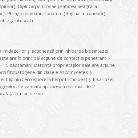
lpinilor), Diplocarpon rosae (Pătarea neagră la
fir), Phragmidium mucronatum (Rugina la trandafir),
utregaiul uscat)
a imidazolilor şi acţionează prin inhibarea biosintezei
sta are în principal acţiune de contact şi penetrant –
4 – 5 săptămâni. Datorită proprietaţilor sale are acţiune
erci fitopatogene din clasele Ascomycetes şi
ei tulpinii (Cercosporella herpotrichoides) şi fusariozei
ogenilor, se va evita aplicarea a mai mult de 2
prafaţă într-un sezon.