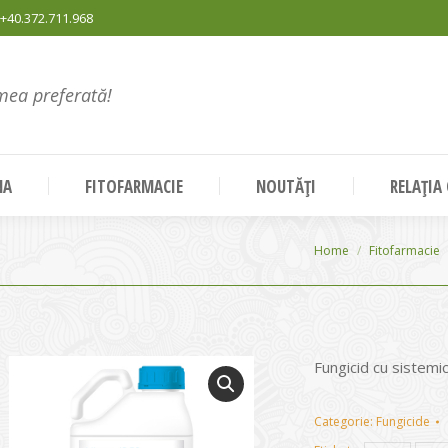
+40.372.711.968
mea preferată!
NA
FITOFARMACIE
NOUTĂȚI
RELAȚIA
You are here:
Home
Fitofarmacie
Fungicid cu sistemic
Categorie:
Fungicide