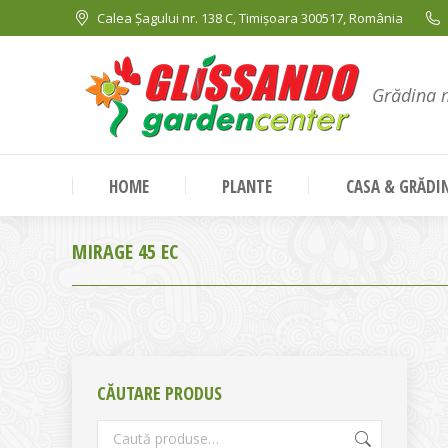
Calea Șagului nr. 138 C, Timișoara 300517, România
Grădina 
HOME
PLANTE
CASA & GRĂDI
MIRAGE 45 EC
CĂUTARE PRODUS