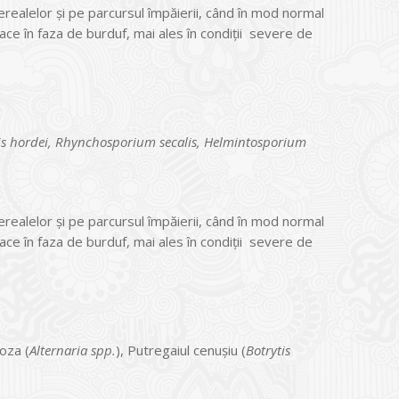
ealelor şi pe parcursul împăierii, când în mod normal
ace în faza de burduf, mai ales în condiţii severe de
is hordei, Rhynchosporium secalis, Helmintosporium
ealelor şi pe parcursul împăierii, când în mod normal
ace în faza de burduf, mai ales în condiţii severe de
ioza (
Alternaria spp.
), Putregaiul cenuşiu (
Botrytis