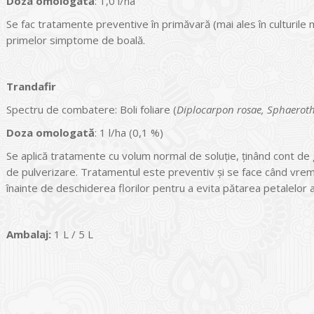
Doza omologată
: 1,0 l/ha
Se fac tratamente preventive în primăvară (mai ales în culturile ma
primelor simptome de boală.
Trandafir
Spectru de combatere: Boli foliare (
Diplocarpon rosae, Sphaero
Doza omologată
: 1 l/ha (0,1 %)
Se aplică tratamente cu volum normal de soluţie, ţinând cont de g
de pulverizare. Tratamentul este preventiv şi se face când vremea
înainte de deschiderea florilor pentru a evita pătarea petalelor 
Ambalaj:
1 L / 5 L