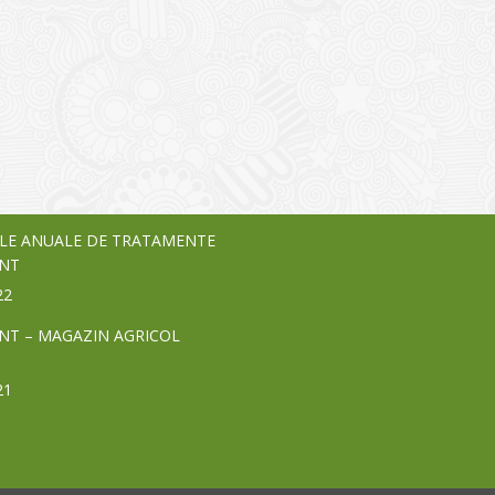
I
o Garden Center – companie
vează pe piața Home & Garden
nia – debutează pe piața AeRO
24
LE ANUALE DE TRATAMENTE
NT
22
NT – MAGAZIN AGRICOL
21