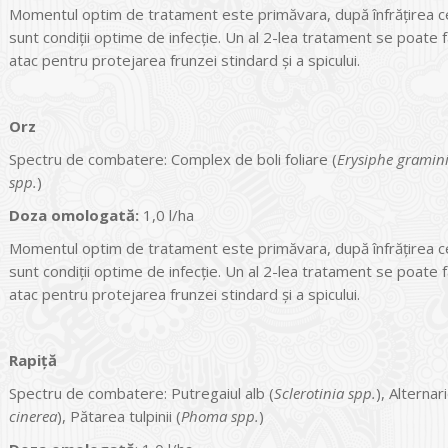
Momentul optim de tratament este primăvara, după înfrăţirea cer
sunt condiţii optime de infecţie. Un al 2-lea tratament se poate f
atac pentru protejarea frunzei stindard şi a spicului.
Orz
Spectru de combatere: Complex de boli foliare (
Erysiphe gramin
spp.
)
Doza omologată:
1,0 l/ha
Momentul optim de tratament este primăvara, după înfrăţirea cer
sunt condiţii optime de infecţie. Un al 2-lea tratament se poate f
atac pentru protejarea frunzei stindard şi a spicului.
Rapiţă
Spectru de combatere: Putregaiul alb (
Sclerotinia spp.
), Alternar
cinerea
), Pătarea tulpinii (
Phoma spp.
)