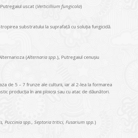
 Putregaiul uscat (
Verticillium fungicola
)
ropirea substratului la suprafaţă cu soluţia fungicidă.
 Alternarioza (
Alternaria spp.
), Putregaiul cenuşiu
 de 5 – 7 frunze ale culturii, iar al 2-lea la formarea
tic producţia în anii ploioşi sau cu atac de dăunători.
, Puccinia spp., Septoria tritici, Fusarium spp.
)