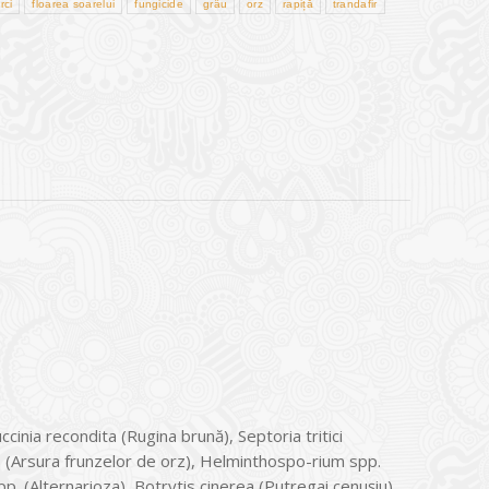
rci
floarea soarelui
fungicide
grâu
orz
rapiță
trandafir
cinia recondita (Rugina brună), Septoria tritici
s (Arsura frunzelor de orz), Helminthospo-rium spp.
pp. (Alternarioza), Botrytis cinerea (Putregai cenuşiu),