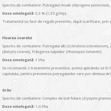
Spectru de combatere: Putregaiul moale (
Mycogone perniciosa
),
Doza omologată
: 0,3 % (1,35 g/mp)
Tratamentul se face de regulă preventiv, după scarificare, prin st
Floarea soarelui
Spectru de combatere: Putregaiul alb (
Sclerotinia sclerotiorum
),
(
Botrytis cinerea
), Frângerea tulpinilor (
Phomopsis helianthi
)
Doza omologată
: 1 l/ha
Se recomandă 2 tratamente preventive, primul aplicându-se în faza
capitulului, pentru prevenirea putregaiurilor care pot diminua dras
Grâu
Spectru de combatere: Complex de boli foliare (
Erysiphe graminis
Doza omologată:
1,0 l/ha