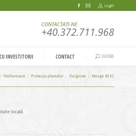
Login
Facebook
Mail
page
page
CONTACTAȚI-NE
opens
opens
+40.372.711.968
in
in
new
new
window
window
 CU INVESTITORII
CONTACT
CĂUTARE
Search:
Fitofarmacie
Protecția plantelor
Fungicide
Mirage 45 EC
itate locală