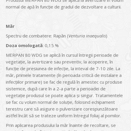
Produsul MERPAN 80 WDG se aplică la avertizare în volum
normal de apă în funcţie de gradul de dezvoltare a culturii.
Măr
Spectru de combatere: Rapăn (
Venturia inaequalis
)
Doza omologată
: 0,15 %
MERPAN 80 WDG se aplică în cursul întregii perioade de
vegetaţie, la avertizare sau preventiv, la acoperire, în
funcţie de presiunea de infecţie, la inteval de 7-10 zile. La
măr, primele tratamente (în perioada critică de instalare a
infecţiilor primare) se fac de regulă în amestec cu produse
sistemice, după care în a 2-a parte a perioadei de
vegetaţie produsul se poate aplica şi singur. Tratamentele
se fac cu volum normal de soluţie, folosind echipament
terestru care să asigure o pulverizare corespunzătoare
astfel încât să se trateze uniform întregul foliaj al pomilor.
Prin aplicarea produsului la măr înainte de recoltare, se