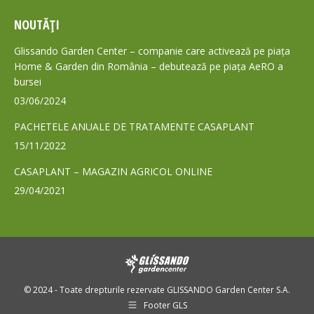
page
page
NOUTĂȚI
opens
opens
in
in
Glissando Garden Center – companie care activează pe piața
new
new
Home & Garden din România – debutează pe piața AeRO a
bursei
window
window
03/06/2024
PACHETELE ANUALE DE TRATAMENTE CASAPLANT
15/11/2022
CASAPLANT – MAGAZIN AGRICOL ONLINE
29/04/2021
© 2024 - Toate drepturile rezervate GLISSANDO Garden Center S.A.
Footer GLS