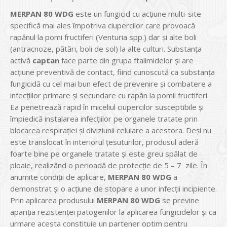
MERPAN 80 WDG
este un fungicid cu acţiune multi-site
specifică mai ales împotriva ciupercilor care provoacă
rapănul la pomi fructiferi (Venturia spp.) dar şi alte boli
(antracnoze, pătări, boli de sol) la alte culturi. Substanţa
activă
captan
face parte din grupa ftalimidelor şi are
acţiune preventivă de contact, fiind cunoscută ca substanţa
fungicidă cu cel mai bun efect de prevenire şi combatere a
infecţiilor primare şi secundare cu rapăn la pomii fructiferi.
Ea penetrează rapid în miceliul ciupercilor susceptibile şi
împiedică instalarea infecţiilor pe organele tratate prin
blocarea respiraţiei şi diviziunii celulare a acestora. Deşi nu
este translocat în interiorul ţesuturilor, produsul aderă
foarte bine pe organele tratate şi este greu spălat de
ploaie, realizând o perioadă de protecţie de 5 – 7 zile. În
anumite condiţii de aplicare,
MERPAN 80 WDG
a
demonstrat şi o acţiune de stopare a unor infecţii incipiente.
Prin aplicarea produsului
MERPAN 80 WDG
se previne
apariţia rezistenţei patogenilor la aplicarea fungicidelor şi ca
urmare acesta constituie un partener optim pentru