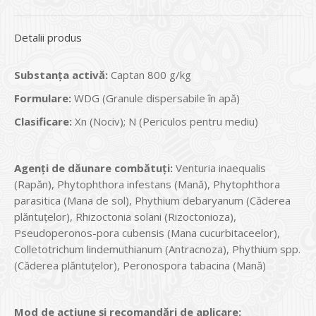
Detalii produs
Substanța activă:
Captan 800 g/kg
Formulare:
WDG (Granule dispersabile în apă)
Clasificare:
Xn (Nociv); N (Periculos pentru mediu)
Agenți de dăunare combătuți:
Venturia inaequalis
(Rapăn), Phytophthora infestans (Mană), Phytophthora
parasitica (Mana de sol), Phythium debaryanum (Căderea
plăntuţelor), Rhizoctonia solani (Rizoctonioza),
Pseudoperonos-pora cubensis (Mana cucurbitaceelor),
Colletotrichum lindemuthianum (Antracnoza), Phythium spp.
(Căderea plăntuţelor), Peronospora tabacina (Mană)
Mod de acțiune și recomandări de aplicare: