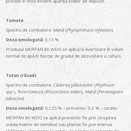
previne în mod eficient apariţia bolilor de depozit.
Tomate
Spectru de combatere: Mană (
Phytophthora infestans
)
Doza omologată
: 0,15 %
Produsul MERPAN 80 WDG se aplică la avertizare în volum
normal de apă în funcţie de gradul de dezvoltare a culturii.
Tutun (răsad)
Spectru de combatere: Căderea plăntuţelor (
Phythium
spp
.), Rizoctonioza (
Rhizoctonia solani
), Mană (
Peronospora
tabacina
)
Doza omologată:
0,125 % – preventiv; 0,3 % – curativ
MERPAN 80 WDG se aplică preventiv fie prin stropirea
solului înainte de semănat sau plantat fie prin imersia