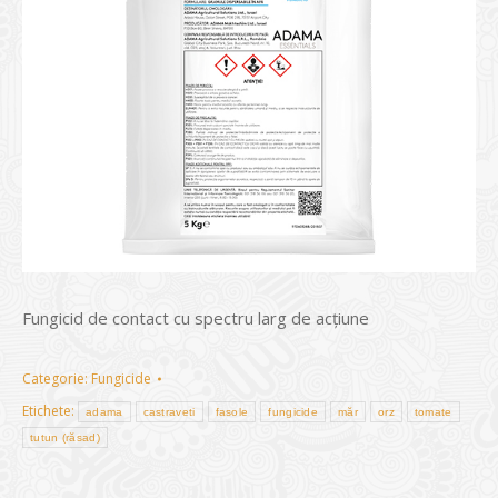
Fungicid de contact cu spectru larg de acţiune
Categorie:
Fungicide
Etichete:
adama
castraveti
fasole
fungicide
măr
orz
tomate
tutun (răsad)