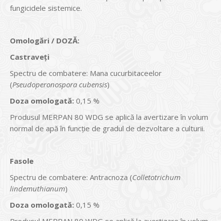
fungicidele sistemice.
Omolog
ări / DOZĂ:
Castraveţi
Spectru de combatere: Mana cucurbitaceelor
(
Pseudoperonospora cubensis
)
Doza omologată:
0,15 %
Produsul MERPAN 80 WDG se aplică la avertizare în volum
normal de apă în funcţie de gradul de dezvoltare a culturii.
Fasole
Spectru de combatere: Antracnoza (
Colletotrichum
lindemuthianum
)
Doza omologată:
0,15 %