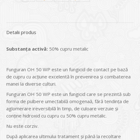
Detalii produs
Substan
ţ
a activ
ă
:
50% cupru metalic
Funguran OH 50 WP este un fungicid de contact pe bază
de cupru cu acţiune excelentă în prevenirea şi combaterea
manei la diverse culturi.
Funguran OH 50 WP este un fungicid care se prezintă sub
forma de pulbere umectabilă omogenaă, fără tendinţa de
aglomerare ireversibilă în timp, de culoare verzuie şi
conţine hidroxid cu cupru cu 50% cupru metalic.
Nu este corziv.
După aplicarea ultimului tratament şi până la recoltare