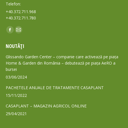
Telefon:
+40.372.711.968
+40.372.711.780
Find us on:
Facebook
Mail
page
page
NOUTĂȚI
opens
opens
in
in
Glissando Garden Center – companie care activează pe piața
new
new
Home & Garden din România – debutează pe piața AeRO a
bursei
window
window
03/06/2024
PACHETELE ANUALE DE TRATAMENTE CASAPLANT
15/11/2022
CASAPLANT – MAGAZIN AGRICOL ONLINE
29/04/2021