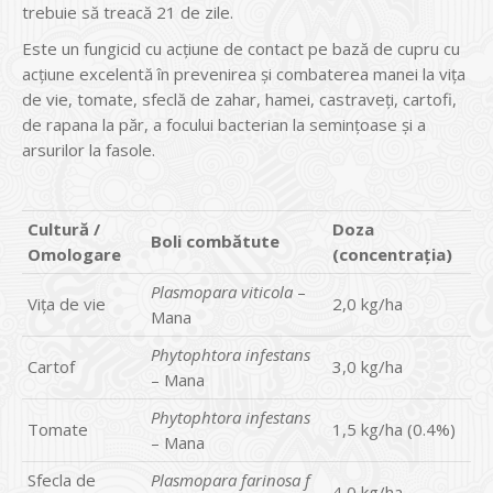
trebuie să treacă 21 de zile.
Este un fungicid cu acţiune de contact pe bază de cupru cu
acţiune excelentă în prevenirea şi combaterea manei la viţa
de vie, tomate, sfeclă de zahar, hamei, castraveţi, cartofi,
de rapana la păr, a focului bacterian la seminţoase şi a
arsurilor la fasole.
Cultur
ă
/
Doza
Boli comb
ă
tute
Omologare
(concentra
ţ
ia)
Plasmopara viticola
–
Viţa de vie
2,0 kg/ha
Mana
Phytophtora infestans
Cartof
3,0 kg/ha
– Mana
Phytophtora infestans
Tomate
1,5 kg/ha (0.4%)
– Mana
Sfecla de
Plasmopara farinosa f
4,0 kg/ha