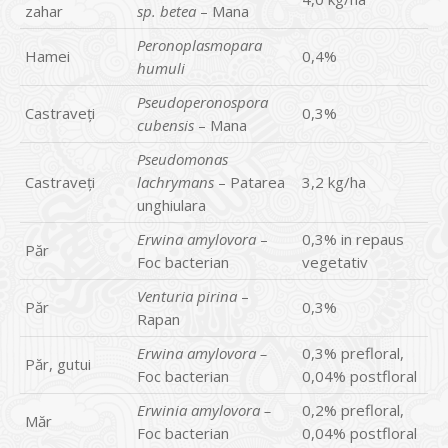
zahar
sp. betea
– Mana
Peronoplasmopara
Hamei
0,4%
humuli
Pseudoperonospora
Castraveţi
0,3%
cubensis
– Mana
Pseudomonas
Castraveţi
lachrymans
– Patarea
3,2 kg/ha
unghiulara
Erwina amylovora
–
0,3% in repaus
Păr
Foc bacterian
vegetativ
Venturia pirina
–
Păr
0,3%
Rapan
Erwina amylovora –
0,3% prefloral,
Păr, gutui
Foc bacterian
0,04% postfloral
Erwinia amylovora –
0,2% prefloral,
Măr
Foc bacterian
0,04% postfloral