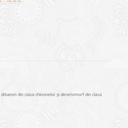
de
vița de vie
ditianon din clasa chinonelor şi dimetomorf din clasa