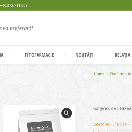
+40.372.711.968
mea preferată!
NA
FITOFARMACIE
NOUTĂȚI
RELAȚIA
You are here:
Home
Fitofarmacie
Fungicid, se utiliz
Categorie:
Fungicide