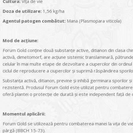
Cultura:
Viţa de vie
Doza de utilizare:
1,56 kg/ha
Agentul patogen comb
ătut:
Mana (Plasmopara viticola)
Mod de ac
ţiune:
Forum Gold conține două substanțe active, ditianon din clasa chi
activă, dimetomorf, are acțiune sistemic translaminară, pătrunde
celular în mai multe etape de dezvoltare a ciupercilor din ordinu
ciclul de reproducere a ciupercilor și suprimă răspândirea sporilor
Substanța activă, ditianon, previne și inhibă germinara sporilor 
rezistentă. Produsul Forum Gold este utilizat pentru combaterea 
oferă plantei o protecție de durată și este independent față de c
Momentul aplic
ării:
Forum Gold se utilizează pentru combaterea manei la vița de vie de
pârgă (BBCH 15-73).