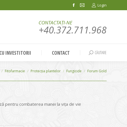
Login
Facebook
Mail
page
page
CONTACTAȚI-NE
opens
opens
+40.372.711.968
in
in
new
new
window
window
 CU INVESTITORII
CONTACT
CĂUTARE
Search:
Fitofarmacie
Protecția plantelor
Fungicide
Forum Gold
ează pentru combaterea manei la vița de vie