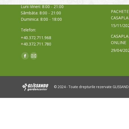
03/06/20
Luni-Vineri: 8:00 - 21:00
PACHETE
Sâmbăta: 8:00 - 21:00
CASAPLA
Duminica: 8:00 - 18:00
15/11/20
Telefon:
CASAPLA
+40.372.711.968
ONLINE
+40.372.711.780
29/04/20
Find us on:
Facebook
Mail
page
page
opens
opens
in
in
© 2024 - Toate drepturile rezervate GLISSAN
new
new
window
window