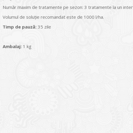
Număr maxim de tratamente pe sezon: 3 tratamente la un interv
Volumul de soluţie recomandat este de 1000 l/ha.
Timp de pauz
ă:
35 zile
Ambalaj:
1 kg
I
o Garden Center – companie
vează pe piața Home & Garden
nia – debutează pe piața AeRO