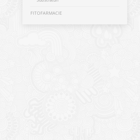
FITOFARMACIE
CONTACT
NOUTĂȚ
Sediul principal
Glissand
care acti
Timișoara, Calea Șagului nr. 138 C
din Româ
Cod Poștal 300517 / România
a bursei
Orar: