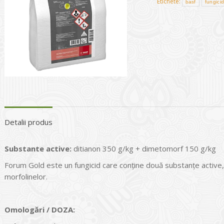
Etichete:
basf
fungici
Detalii produs
Substante active:
ditianon 350 g/kg + dimetomorf 150 g/kg
Forum Gold este un fungicid care conține două substanțe active, 
morfolinelor.
Omologări / DOZA: