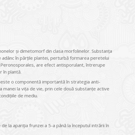
nonelor și dimetomorf din clasa morfolinelor. Substanța
 adânc în părțile plantei, perturbă formarea peretelui
l Peronosporales, are efect antisporulant, întrerupe
 în plantă.
și este o componentă importantă în strategia anti-
manei la vița de vie, prin cele două substanțe active
ondițiile de mediu.
 la apariția frunzei a 5-a până la începutul intrării în