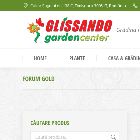
Calea Șagului nr. 138 C, Timișoara 300517, România
Grădina 
HOME
PLANTE
CASA & GRĂDI
FORUM GOLD
CĂUTARE PRODUS