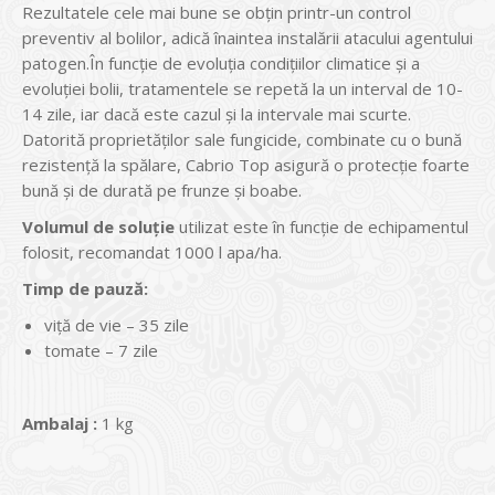
Rezultatele cele mai bune se obţin printr-un control
preventiv al bolilor, adică înaintea instalării atacului agentului
patogen.În funcţie de evoluţia condiţiilor climatice şi a
evoluţiei bolii, tratamentele se repetă la un interval de 10-
14 zile, iar dacă este cazul şi la intervale mai scurte.
Datorită proprietăţilor sale fungicide, combinate cu o bună
rezistenţă la spălare, Cabrio Top asigură o protecţie foarte
bună şi de durată pe frunze şi boabe.
Volumul de solu
ţie
utilizat este în funcţie de echipamentul
folosit, recomandat 1000 l apa/ha.
Timp de pauz
ă:
viță de vie – 35 zile
tomate – 7 zile
Ambalaj :
1 kg