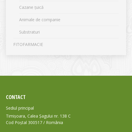
Cazane țuică
Animale de companie
Substraturi
FITOFARMACIE
CONTACT
Sediul principal
Timișoara, Calea Șagului nr. 138 C
Cod Poștal 300517 / România