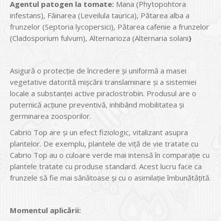
Agentul patogen la tomate:
Mana (Phytopohtora
infestans), Făinarea (Leveilula taurica), Pătarea alba a
frunzelor (Septoria lycopersici), Pătarea cafenie a frunzelor
(Cladosporium fulvum), Alternarioza (Alternaria solani
)
Asigură o protecţie de încredere și uniformă a masei
vegetative datorită mișcării translaminare și a sistemiei
locale a substanţei active piraclostrobin. Produsul are o
puternică acţiune preventivă, inhibând mobilitatea și
germinarea zoosporilor.
Cabrio Top are și un efect fiziologic, vitalizant asupra
plantelor. De exemplu, plantele de viţă de vie tratate cu
Cabrio Top au o culoare verde mai intensă în comparaţie cu
plantele tratate cu produse standard. Acest lucru face ca
frunzele să fie mai sănătoase și cu o asimilaţie îmbunătăţită.
Momentul aplic
ă
rii: