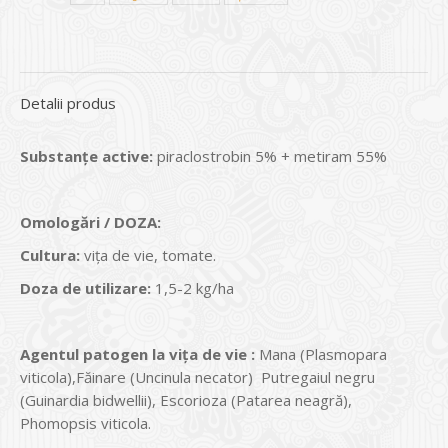
Detalii produs
Substanțe active
:
piraclostrobin 5% + metiram 55%
Omologări / DOZA:
Cultura:
viţa de vie, tomate.
Doza de utilizare:
1,5-2 kg/ha
Agentul patogen la vi
ţa de vie :
Mana (Plasmopara
viticola),Făinare (Uncinula necator) Putregaiul negru
(Guinardia bidwellii), Escorioza (Patarea neagră),
Phomopsis viticola.