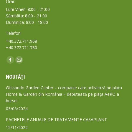
Orar:
Luni-Vineri: 8:00 - 21:00
Sâmbăta: 8:00 - 21:00
Duminica: 8:00 - 18:00
Telefon:
+40.372.711.968
+40.372.711.780
Find us on:
Facebook
Mail
page
page
NOUTĂȚI
opens
opens
in
in
Glissando Garden Center – companie care activează pe piața
new
new
Home & Garden din România – debutează pe piața AeRO a
bursei
window
window
03/06/2024
PACHETELE ANUALE DE TRATAMENTE CASAPLANT
15/11/2022