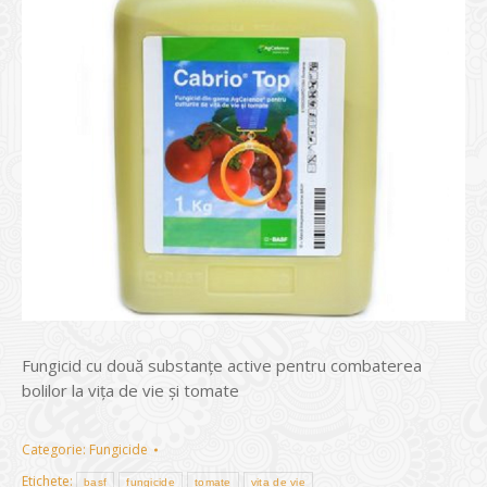
Fungicid cu două substanţe active pentru combaterea
bolilor la viţa de vie și tomate
Categorie:
Fungicide
Etichete:
basf
fungicide
tomate
vița de vie