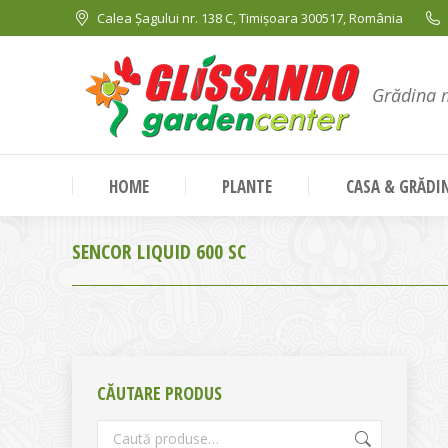
Calea Șagului nr. 138 C, Timișoara 300517, România
Grădina 
HOME
PLANTE
CASA & GRĂDI
SENCOR LIQUID 600 SC
CĂUTARE PRODUS