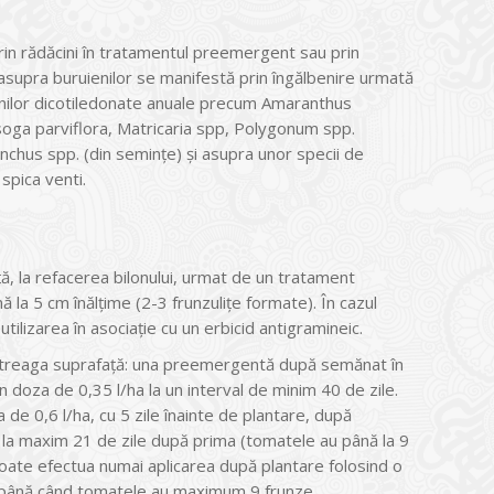
prin rădăcini în tratamentul preemergent sau prin
ul asupra buruienilor se manifestă prin îngălbenire urmată
enilor dicotiledonate anuale precum Amaranthus
soga parviflora, Matricaria spp, Polygonum spp.
onchus spp. (din seminţe) şi asupra unor specii de
spica venti.
, la refacerea bilonului, urmat de un tratament
la 5 cm înălţime (2-3 frunzuliţe formate). În cazul
ilizarea în asociaţie cu un erbicid antigramineic.
 întreaga suprafaţă: una preemergentă după semănat în
doza de 0,35 l/ha la un interval de minim 40 de zile.
de 0,6 l/ha, cu 5 zile înainte de plantare, după
e la maxim 21 de zile după prima (tomatele au până la 9
poate efectua numai aplicarea după plantare folosind o
e până când tomatele au maximum 9 frunze.