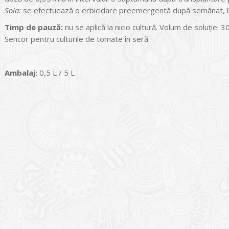
Soia:
se efectuează o erbicidare preemergentă după semănat, îna
Timp de pauză:
nu se aplică la nicio cultură. Volum de soluţie: 3
Sencor pentru culturile de tomate în seră.
Ambalaj:
0,5 L / 5 L
I
o Garden Center – companie
vează pe piața Home & Garden
nia – debutează pe piața AeRO
24