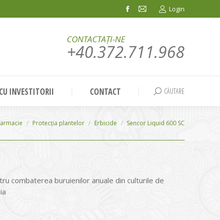
Login
Facebook
Mail
page
page
CONTACTAȚI-NE
opens
opens
+40.372.711.968
in
in
new
new
window
window
 CU INVESTITORII
CONTACT
CĂUTARE
Search:
farmacie
Protecția plantelor
Erbicide
Sencor Liquid 600 SC
tru combaterea buruienilor anuale din culturile de
ia