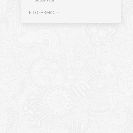
FITOFARMACIE
CONTACT
NOUTĂȚ
Sediul principal
Glissand
care acti
Timișoara, Calea Șagului nr. 138 C
din Româ
Cod Poștal 300517 / România
a bursei
Orar:
03/06/20