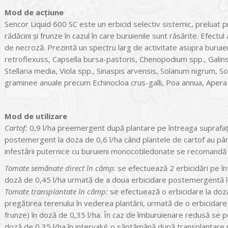
Mod de acţiune
Sencor Liquid 600 SC este un erbicid selectiv sistemic, preluat 
rădăcini şi frunze în cazul în care buruienile sunt răsărite. Efect
de necroză. Prezintă un spectru larg de activitate asupra burui
retroflexuss, Capsella bursa-pastoris, Chenopodium spp., Galin
Stellaria media, Viola spp., Sinaspis arvensis, Solanum nigrum, S
graminee anuale precum Echinocloa crus-galli, Poa annua, Apera 
Mod de utilizare
Cartof:
0,9 l/ha preemergent după plantare pe întreaga suprafaţă
postemergent la doza de 0,6 l/ha când plantele de cartof au până 
infestării puternice cu buruieni monocotiledonate se recomandă ut
Tomate semănate direct în câmp
: se efectuează 2 erbicidări pe
doză de 0,45 l/ha urmată de a doua erbicidare postemergentă în 
Tomate transplantate în câmp:
se efectuează o erbicidare la doza 
pregătirea terenului în vederea plantării, urmată de o erbicidar
frunze) în doză de 0,35 l/ha. În caz de îmburuienare redusă se 
doză de 0,35 l/ha în intervalul: o săptămână după transplantar