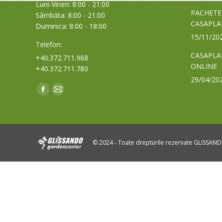
Luni-Vineri: 8:00 - 21:00
PACHETE
Sâmbăta: 8:00 - 21:00
CASAPLA
Duminica: 8:00 - 18:00
15/11/20
Telefon:
CASAPLA
+40.372.711.968
ONLINE
+40.372.711.780
29/04/20
Find us on:
Facebook
Mail
page
page
opens
opens
in
in
© 2024 - Toate drepturile rezervate GLISSAN
new
new
window
window