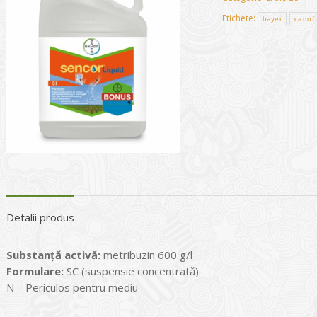
Etichete:
bayer
cartof
Detalii produs
Substanţă activă:
metribuzin 600 g/l
Formulare:
SC (suspensie concentrată)
N – Periculos pentru mediu