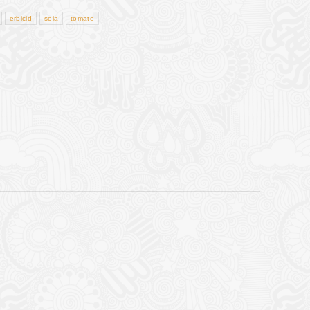
erbicid
soia
tomate