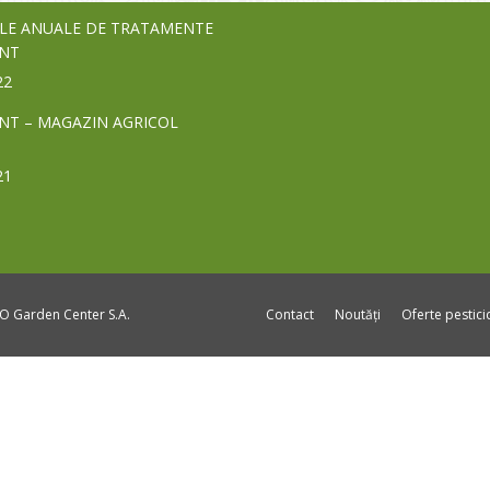
LE ANUALE DE TRATAMENTE
NT
22
NT – MAGAZIN AGRICOL
21
DO Garden Center S.A.
Contact
Noutăți
Oferte pestic