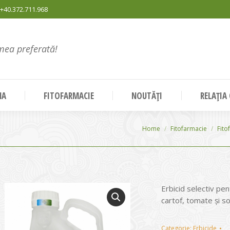
+40.372.711.968
mea preferată!
NA
FITOFARMACIE
NOUTĂȚI
RELAȚIA
You are here:
Home
Fitofarmacie
Fito
Erbicid selectiv pen
cartof, tomate şi so
Categorie:
Erbicide