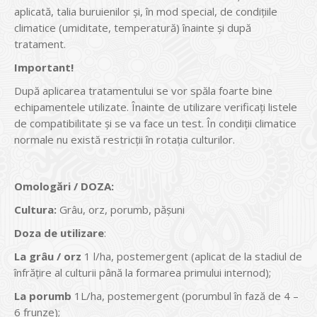
aplicată, talia buruienilor şi, în mod special, de condiţiile
climatice (umiditate, temperatură) înainte şi după
tratament.
Important
!
După aplicarea tratamentului se vor spăla foarte bine
echipamentele utilizate. Înainte de utilizare verificaţi listele
de compatibilitate şi se va face un test. În condiţii climatice
normale nu există restricţii în rotaţia culturilor.
Omologări / DOZA:
Cultura
:
Grâu, orz, porumb, păşuni
Doza de utilizare
:
La
grâu / orz
1 l/ha, postemergent (aplicat de la stadiul de
înfrăţire al culturii până la formarea primului internod);
La porumb
1L/ha, postemergent (porumbul în fază de 4 –
6 frunze);