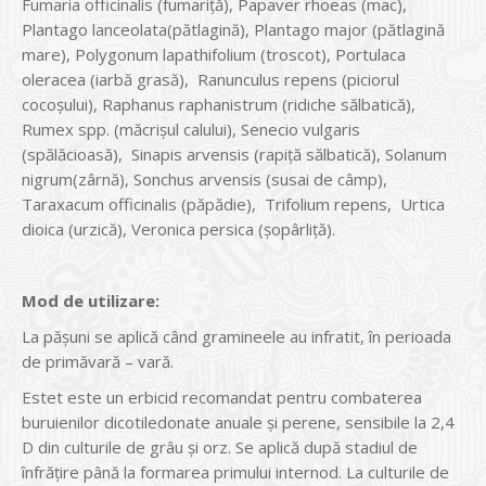
Fumaria officinalis (fumariţă), Papaver rhoeas (mac),
Plantago lanceolata(pătlagină), Plantago major (pătlagină
mare), Polygonum lapathifolium (troscot), Portulaca
oleracea (iarbă grasă), Ranunculus repens (piciorul
cocoşului), Raphanus raphanistrum (ridiche sălbatică),
Rumex spp. (măcrişul calului), Senecio vulgaris
(spălăcioasă), Sinapis arvensis (rapiţă sălbatică), Solanum
nigrum(zârnă), Sonchus arvensis (susai de câmp),
Taraxacum officinalis (păpădie), Trifolium repens, Urtica
dioica (urzică), Veronica persica (şopârliţă).
Mod de utilizare:
La păşuni se aplică când gramineele au infratit, în perioada
de primăvară – vară.
Estet este un erbicid recomandat pentru combaterea
buruienilor dicotiledonate anuale şi perene, sensibile la 2,4
D din culturile de grâu şi orz. Se aplică după stadiul de
înfrăţire până la formarea primului internod. La culturile de