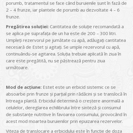
porumb, tratamentul se face când buruienile sunt în fază de
2 – 4 frunze, iar plantele de porumb au dezvoltate 4 – 6
frunze.
Pregătirea soluţiei:
Cantitatea de soluţie recomandată a
se aplica pe suprafaţa de un ha este de 200 – 300 litri.
Umpleţi rezervorul pe jumătate cu apă, adăugaţi cantitatea
necesară de Estet şi agitaţi. Se umple rezervorul cu apă,
continuându-se agitarea. Soluţia trebuie aplicată în ziua în
care este pregătită, nu se păstrează pentru ziua
următoare.
Mod de acţiune:
Estet este un erbicid sistemic ce se
absoarbe prin frunze şi parţial prin rădăcini și se translocă în
întreaga plantă. Erbicidul determină o creştere anormală a
celulelor, dereglarea echilibrului între sinteză şi consumul
de substanţe nutritive în favoarea consumului, provocând în
acest mod moartea buruienilor prin epuizarea rezervelor.
Viteza de translocare a erbicidului este în funcţie de doza