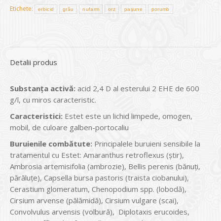
Etichete:
erbicid
grâu
nufarm
orz
paşune
porumb
Detalii produs
Substanţa activă:
acid 2,4 D al esterului 2 EHE de 600
g/l, cu miros caracteristic.
Caracteristici:
Estet este un lichid limpede, omogen,
mobil, de culoare galben-portocaliu
Buruienile combătute:
Principalele buruieni sensibile la
tratamentul cu Estet: Amaranthus retroflexus (ştir),
Ambrosia artemisifolia (ambrozie), Bellis perenis (bănuţi,
părăluţe), Capsella bursa pastoris (traista ciobanului),
Cerastium glomeratum, Chenopodium spp. (lobodă),
Cirsium arvense (pălămidă), Cirsium vulgare (scai),
Convolvulus arvensis (volbură), Diplotaxis erucoides,