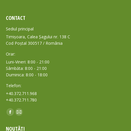
CONTACT
Sediul principal
Timișoara, Calea Șagului nr. 138 C
Cod Poștal 300517 / România
Orar:
Luni-Vineri: 8:00 - 21:00
Sâmbăta: 8:00 - 21:00
Duminica: 8:00 - 18:00
Telefon:
+40.372.711.968
+40.372.711.780
Find us on:
Facebook
Mail
page
page
NOUTĂȚI
opens
opens