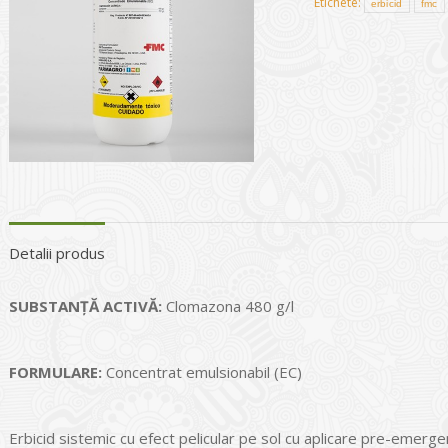
Etichete:
erbicid
fmc
Detalii produs
SUBSTANŢĂ ACTIVĂ:
Clomazona 480 g/l
FORMULARE:
Concentrat emulsionabil (EC)
Erbicid sistemic cu efect pelicular pe sol cu aplicare pre-emerge