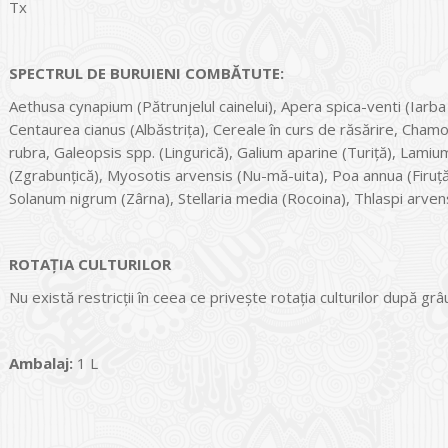
Tx
SPECTRUL DE BURUIENI COMBĂTUTE:
Aethusa cynapium (Pătrunjelul cainelui), Apera spica-venti (Iarba 
Centaurea cianus (Albăstrița), Cereale în curs de răsărire, Cha
rubra, Galeopsis spp. (Lingurică), Galium aparine (Turiță), Lam
(Zgrabunțică), Myosotis arvensis (Nu-mă-uita), Poa annua (Firuță
Solanum nigrum (Zârna), Stellaria media (Rocoina), Thlaspi arven
ROTAȚIA CULTURILOR
Nu există restricţii în ceea ce priveşte rotaţia culturilor după grâ
Ambalaj:
1 L