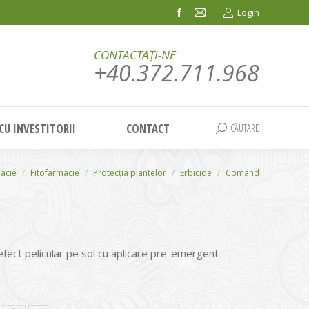
Login
Facebook
Mail
page
page
CONTACTAȚI-NE
opens
opens
+40.372.711.968
in
in
new
new
window
window
 CU INVESTITORII
CONTACT
CĂUTARE
Search:
macie
Fitofarmacie
Protecția plantelor
Erbicide
Comand
 efect pelicular pe sol cu aplicare pre-emergent