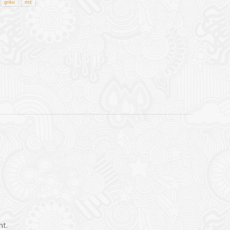
grâu
orz
nt.