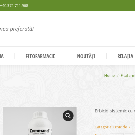
+40.372.711.968
mea preferată!
NA
FITOFARMACIE
NOUTĂȚI
RELAȚIA
You are here:
Home
Fitofar
Erbicid sistemic cu
Categorie:
Erbicide