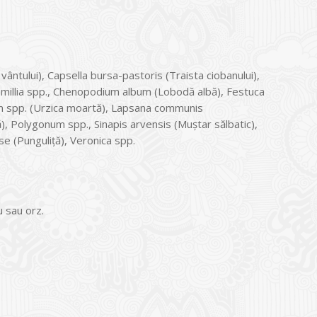
vântului), Capsella bursa-pastoris (Traista ciobanului),
momillia spp., Chenopodium album (Lobodă albă), Festuca
ium spp. (Urzica moartă), Lapsana communis
), Polygonum spp., Sinapis arvensis (Muștar sălbatic),
se (Punguliță), Veronica spp.
u sau orz.