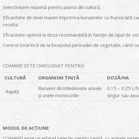
Selectivitate maximă pentru planta din cultură.
Eficacitate de nivel maxim împotriva buruienilor cu frunza lată c
recolta.
Eficacitate optimă la doza recomandată în funcție de tipul de sol
Control total încă de la începutul perioadei de vegetație, când cu
COMAND ESTE OMOLOGAT PENTRU:
CULTURĂ
ORGANISM ȚINTĂ
DOZĂ/HA
Buruieni dicotiledonate anuale
0.15 – 0.25 L/h
Rapiță
și unele monocotile
singur sau asoc
MODUL DE ACŢIUNE:
COMAND este un erbicid selectiv pentru rapiţă, cu acţiune siste