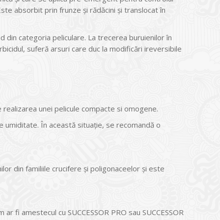
ste absorbit prin frunze şi rădăcini şi translocat în
din categoria peliculare. La trecerea buruienilor în
bicidul, suferă arsuri care duc la modificări ireversibile
e realizarea unei pelicule compacte si omogene.
 umiditate. În această situaţie, se recomandă o
r din familiile crucifere şi poligonaceelor şi este
 cum ar fi amestecul cu SUCCESSOR PRO sau SUCCESSOR