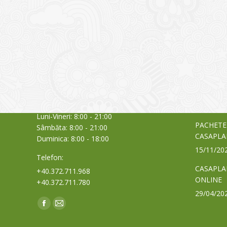
CONTACT
NOUTĂȚ
Sediul principal
Glissand
care acti
Timișoara, Calea Șagului nr. 138 C
din Româ
Cod Poștal 300517 / România
a bursei
Orar:
03/06/20
Luni-Vineri: 8:00 - 21:00
PACHETE
Sâmbăta: 8:00 - 21:00
CASAPLA
Duminica: 8:00 - 18:00
15/11/20
Telefon:
CASAPLA
+40.372.711.968
ONLINE
+40.372.711.780
29/04/20
Find us on:
Facebook
Mail
page
page