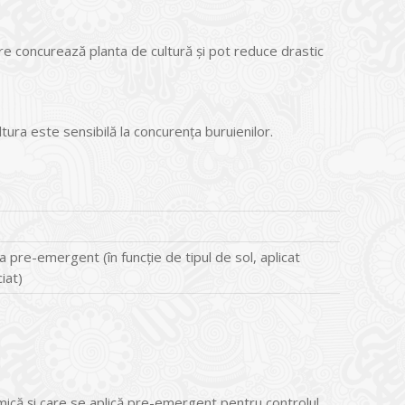
are concurează planta de cultură şi pot reduce drastic
.
ltura este sensibilă la concurența buruienilor.
a pre-emergent (în funcție de tipul de sol, aplicat
iat)
mică şi care se aplică pre-emergent pentru controlul