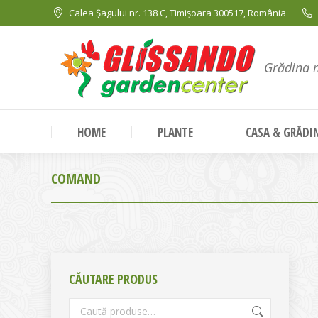
Calea Șagului nr. 138 C, Timișoara 300517, România
Grădina 
HOME
PLANTE
CASA & GRĂDI
COMAND
CĂUTARE PRODUS