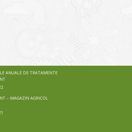
I
o Garden Center – companie
vează pe piața Home & Garden
nia – debutează pe piața AeRO
24
LE ANUALE DE TRATAMENTE
NT
22
NT – MAGAZIN AGRICOL
21