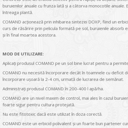
buruienilor anuale cu frunza lată şi a câtorva monocotile anuale. E
întreaga plantă.
COMAND acţionează prin inhibarea sintezei DOXP, fiind un erbicid 
curs de răsărire prin pelicula formată pe sol, buruienile absorb er
şi în final moartea acestora.
MOD DE UTILIZARE:
Aplicaţi produsul COMAND pe un sol bine lucrat pentru a permit
COMAND nu necesită încorporare decât în toamnele cu deficit de
încorporare uşoară la 2-4 cm, urmată de lucrarea de semănat.
Administraţi produsul COMAND în 200-400 l apă/ha.
COMAND are un nivel maxim de control, mai ales în cazul buruienilo
foarte sigur pentru cultura protejată.
Nu este fitotoxic dacă este utilizat în doza corectă.
COMAND este un erbicid polivalent şi un foarte bun partener