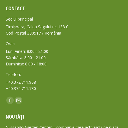
CONTACT
Sediul principal
Timișoara, Calea Șagului nr. 138 C
Cod Poștal 300517 / România
Orar:
Luni-Vineri: 8:00 - 21:00
Sâmbăta: 8:00 - 21:00
Duminica: 8:00 - 18:00
Telefon:
+40.372.711.968
+40.372.711.780
Find us on:
Facebook
Mail
page
page
NOUTĂȚI
opens
opens
in
in
Glissando Garden Center – companie care activează pe piața