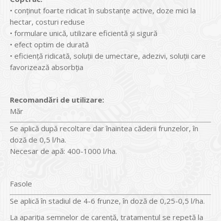
• conţinut foarte ridicat în substanţe active, doze mici la
hectar, costuri reduse
• formulare unică, utilizare eficientă şi sigură
• efect optim de durată
• eficienţă ridicată, soluţii de umectare, adezivi, soluţii care
favorizează absorbţia
Recomandări de utilizare:
Măr
Se aplică după recoltare dar înaintea căderii frunzelor, în
doză de 0,5 l/ha.
Necesar de apă: 400-1000 l/ha.
Fasole
Se aplică în stadiul de 4-6 frunze, în doză de 0,25-0,5 l/ha.
La apariţia semnelor de carenţă, tratamentul se repetă la