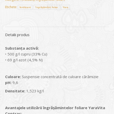
Etichete:
fertilizant
îngrășământ foliar
Yara
Detalii produs
Substanţa activă:
• 500 g/l cupru (33% Cu)
• 69 g/l azot (4,5% N)
Culoare:
Suspensie concentrată de culoare cărămizie
pH:
9,6
Densitate:
1,523 kg/l
Avantajele utilizării îngrăşămintelor foliare YaraVita
Coptrac: