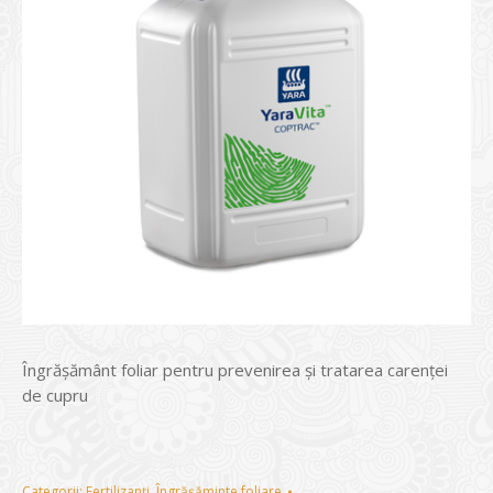
Îngrăşământ foliar pentru prevenirea şi tratarea carenţei
de cupru
Categorii:
Fertilizanți
,
Îngrășăminte foliare