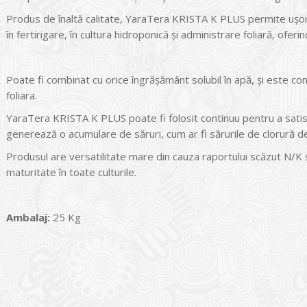
Produs de înaltă calitate, YaraTera KRISTA K PLUS permite ușor m
în fertirigare, în cultura hidroponică și administrare foliară, ofer
Poate fi combinat cu orice îngrăşământ solubil în apă, şi este co
foliara.
YaraTera KRISTA K PLUS poate fi folosit continuu pentru a satisfa
generează o acumulare de săruri, cum ar fi sărurile de clorură de 
Produsul are versatilitate mare din cauza raportului scăzut N/K şi 
maturitate în toate culturile.
Ambalaj:
25 Kg