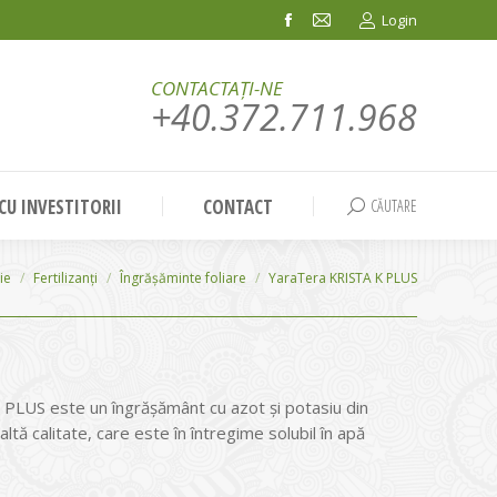
Login
Facebook
Mail
page
page
CONTACTAȚI-NE
opens
opens
+40.372.711.968
in
in
new
new
window
window
 CU INVESTITORII
CONTACT
CĂUTARE
Search:
ie
Fertilizanți
Îngrășăminte foliare
YaraTera KRISTA K PLUS
PLUS este un îngrășământ cu azot și potasiu din
ltă calitate, care este în întregime solubil în apă