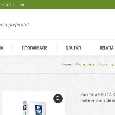
+40.372.711.968
mea preferată!
NA
FITOFARMACIE
NOUTĂȚI
RELAȚIA
You are here:
Home
Fitofarmacie
Fitofarmac
YaraTera KRISTA K 
materie primă de îna