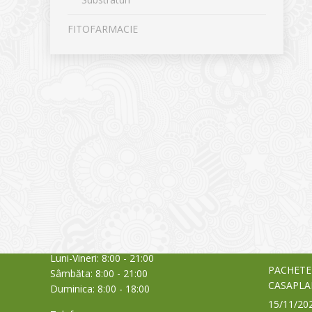
FITOFARMACIE
CONTACT
NOUTĂȚ
Sediul principal
Glissand
care acti
Timișoara, Calea Șagului nr. 138 C
din Româ
Cod Poștal 300517 / România
a bursei
Orar:
03/06/20
Luni-Vineri: 8:00 - 21:00
PACHETE
Sâmbăta: 8:00 - 21:00
CASAPLA
Duminica: 8:00 - 18:00
15/11/20