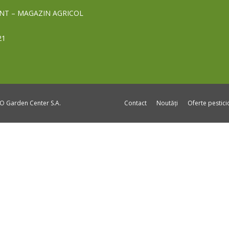
NT – MAGAZIN AGRICOL
21
DO Garden Center S.A.
Contact
Noutăți
Oferte pestic