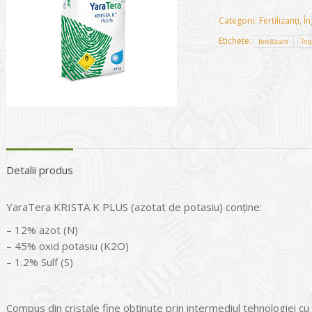
Categorii:
Fertilizanți
,
În
Etichete:
fertilizant
îng
Detalii produs
YaraTera KRISTA K PLUS (azotat de potasiu) conține:
– 12% azot (N)
– 45% oxid potasiu (K2O)
– 1.2% Sulf (S)
Compus din cristale fine obținute prin intermediul tehnologiei cu 