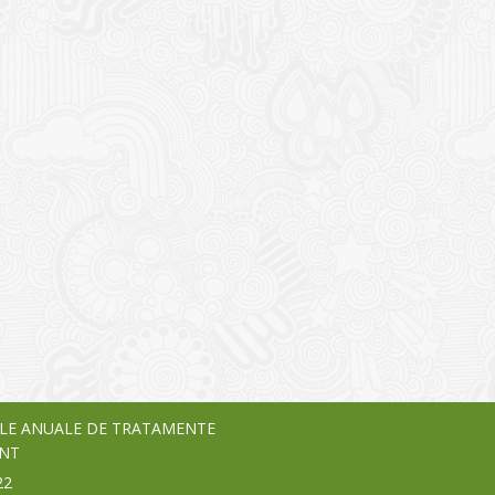
I
o Garden Center – companie
vează pe piața Home & Garden
nia – debutează pe piața AeRO
24
LE ANUALE DE TRATAMENTE
NT
22