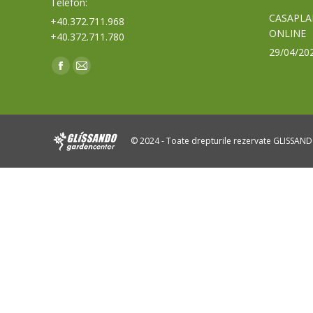
Telefon:
CASAPLA
+40.372.711.968
ONLINE
+40.372.711.780
29/04/20
Find us on:
Facebook
Mail
page
page
opens
opens
in
in
© 2024 - Toate drepturile rezervate GLISSAN
new
new
window
window