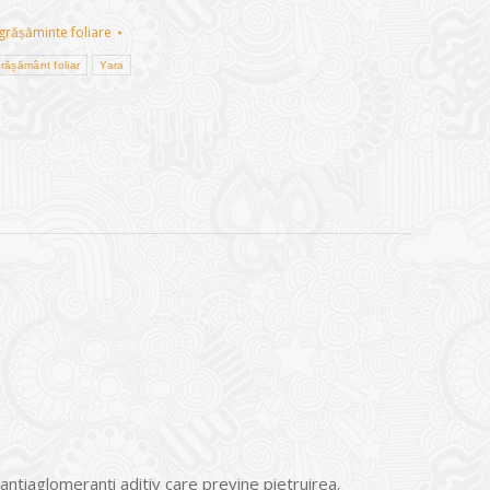
grășăminte foliare
rășământ foliar
Yara
antiaglomeranți aditiv care previne pietruirea.