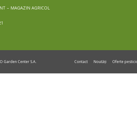
NT – MAGAZIN AGRICOL
21
DO Garden Center S.A.
Contact
Noutăți
Oferte pestic