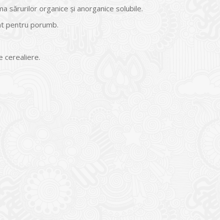
sărurilor organice şi anorganice solubile.
rat pentru porumb.
e cerealiere.