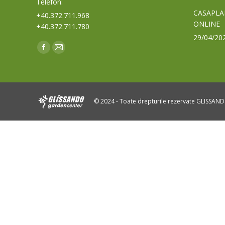
Telefon:
CASAPLA
+40.372.711.968
ONLINE
+40.372.711.780
29/04/20
Find us on:
Facebook
Mail
page
page
opens
opens
in
in
© 2024 - Toate drepturile rezervate GLISSAN
new
new
window
window