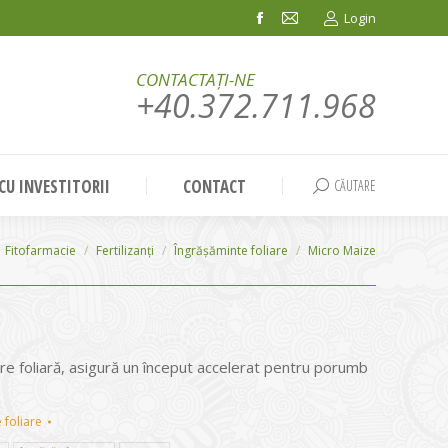
Login
Facebook
Mail
page
page
CONTACTAȚI-NE
opens
opens
+40.372.711.968
in
in
new
new
window
window
 CU INVESTITORII
CONTACT
CĂUTARE
Search:
Fitofarmacie
Fertilizanți
Îngrășăminte foliare
Micro Maize
re foliară, asigură un început accelerat pentru porumb
 foliare