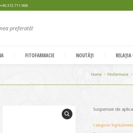
+40.372.711.968
mea preferată!
NA
FITOFARMACIE
NOUTĂȚI
RELAȚIA
You are here:
Home
Fitofarmacie
Suspensie de aplica
Categorie:
Îngrășăminte