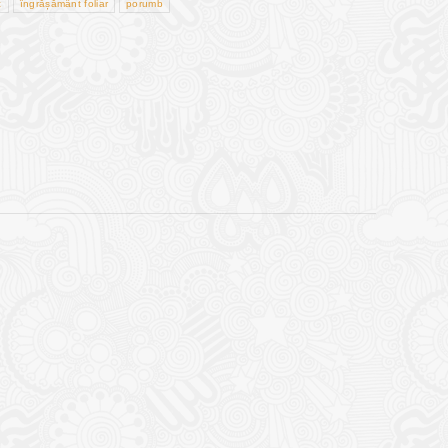
c
îngrășământ foliar
porumb