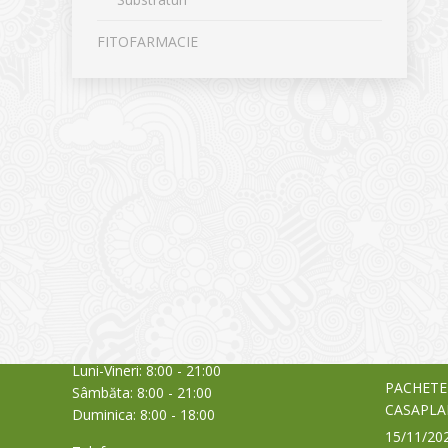
FITOFARMACIE
CONTACT
NOUTĂȚ
Sediul principal
Glissand
care acti
Timișoara, Calea Șagului nr. 138 C
din Româ
Cod Poștal 300517 / România
a bursei
Orar:
03/06/20
Luni-Vineri: 8:00 - 21:00
PACHETE
Sâmbăta: 8:00 - 21:00
CASAPLA
Duminica: 8:00 - 18:00
15/11/20