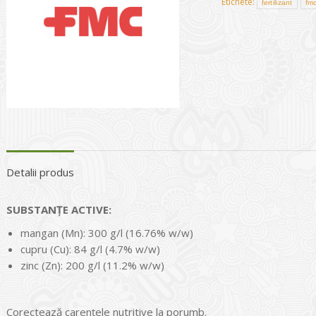
Etichete:
fertilizant
fm
Detalii produs
SUBSTAN
ŢE
ACTIVE:
mangan (Мn): 300 g/l (16.76% w/w)
cupru (Сu): 84 g/l (4.7% w/w)
zinc (Zn): 200 g/l (11.2% w/w)
Corectează carenţele nutritive la porumb.