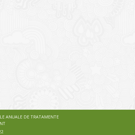
I
o Garden Center – companie
vează pe piața Home & Garden
nia – debutează pe piața AeRO
24
LE ANUALE DE TRATAMENTE
NT
22