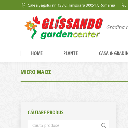
Calea Șagului nr. 138 C, Timișoara 300517, România
Grădina 
HOME
PLANTE
CASA & GRĂDI
MICRO MAIZE
CĂUTARE PRODUS