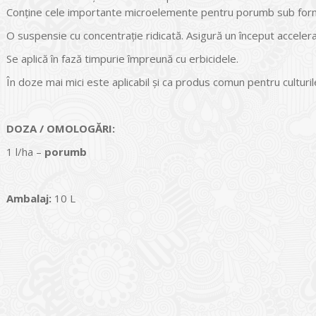
Conţine cele importante microelemente pentru porumb sub forma 
O suspensie cu concentraţie ridicată. Asigură un început accele
Se aplică în fază timpurie împreună cu erbicidele.
În doze mai mici este aplicabil şi ca produs comun pentru culturil
DOZA / OMOLOG
Ă
RI:
1 l/ha –
porumb
Ambalaj:
10 L