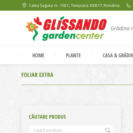
Calea Șagului nr. 138 C, Timișoara 300517, România
Grădina 
HOME
PLANTE
CASA & GRĂDI
FOLIAR EXTRA
CĂUTARE PRODUS