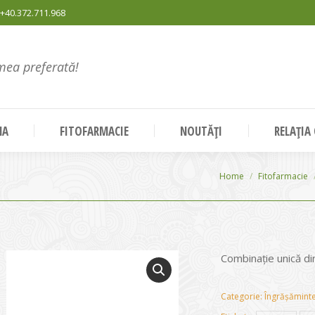
+40.372.711.968
mea preferată!
NA
FITOFARMACIE
NOUTĂȚI
RELAȚIA
You are here:
Home
Fitofarmacie
Combinaţie unică d
Categorie:
Îngrășăminte