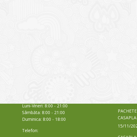
CONTACT
NOUTĂȚ
Sediul principal
Glissand
care acti
Timișoara, Calea Șagului nr. 138 C
din Româ
Cod Poștal 300517 / România
a bursei
Orar:
03/06/20
Luni-Vineri: 8:00 - 21:00
PACHETE
Sâmbăta: 8:00 - 21:00
CASAPLA
Duminica: 8:00 - 18:00
15/11/20
Telefon: