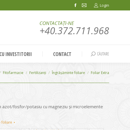
Login
Facebook
Mail
page
page
CONTACTAȚI-NE
opens
opens
+40.372.711.968
in
in
new
new
window
window
 CU INVESTITORII
CONTACT
CĂUTARE
Search:
Fitofarmacie
Fertilizanți
Îngrășăminte foliare
Foliar Extra
in azot/fosfor/potasiu cu magneziu şi microelemente
 foliare