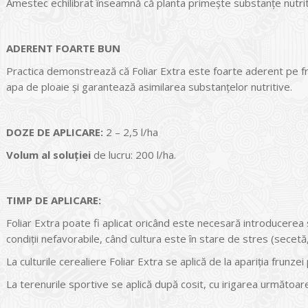
Amestec echilibrat înseamnă că planta primeşte substanţe nutriti
ADERENT FOARTE BUN
Practica demonstrează că Foliar Extra este foarte aderent pe fr
apa de ploaie și garantează asimilarea substanțelor nutritive.
DOZE DE APLICARE:
2 – 2,5 l/ha
Volum al soluţiei
de lucru: 200 l/ha.
TIMP DE APLICARE:
Foliar Extra poate fi aplicat oricând este necesară introducerea 
condiţii nefavorabile, când cultura este în stare de stres (secetă, 
La culturile cerealiere Foliar Extra se aplică de la apariţia frunzei
La terenurile sportive se aplică după cosit, cu irigarea următoar