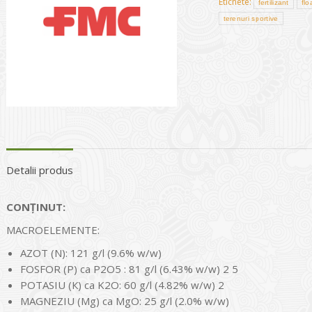
Etichete:
fertilizant
flo
terenuri sportive
Detalii produs
CONȚINUT:
MACROELEMENTE:
AZOT (N): 121 g/l (9.6% w/w)
FOSFOR (Р) ca Р2O5 : 81 g/l (6.43% w/w) 2 5
POTASIU (К) ca K2O: 60 g/l (4.82% w/w) 2
MAGNEZIU (Мg) ca МgО: 25 g/l (2.0% w/w)