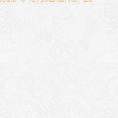
area soarelui
fmc
grâu
îngrășământ foliar
legume
porumb