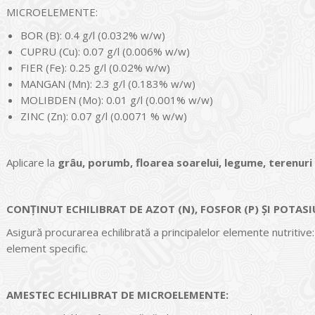
MICROELEMENTE:
BOR (В): 0.4 g/l (0.032% w/w)
CUPRU (Сu): 0.07 g/l (0.006% w/w)
FIER (Fe): 0.25 g/l (0.02% w/w)
MANGAN (Мn): 2.3 g/l (0.183% w/w)
MOLIBDEN (Мо): 0.01 g/l (0.001% w/w)
ZINC (Zn): 0.07 g/l (0.0071 % w/w)
Aplicare la
grâu, porumb, floarea soarelui, legume, terenuri
CONȚINUT ECHILIBRAT DE AZOT (N), FOSFOR (Р) ȘI POTASI
Asigură procurarea echilibrată a principalelor elemente nutritive:
element specific.
AMESTEC ECHILIBRAT DE MICROELEMENTE: