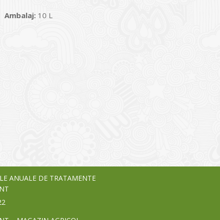
Ambalaj:
10 L
I
o Garden Center – companie
vează pe piața Home & Garden
nia – debutează pe piața AeRO
24
LE ANUALE DE TRATAMENTE
NT
22