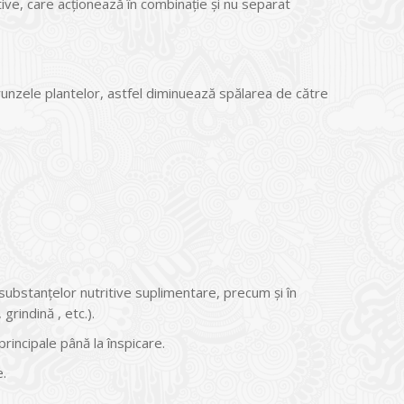
ve, care acţionează în combinaţie și nu separat
unzele plantelor, astfel diminuează spălarea de către
substanţelor nutritive suplimentare, precum şi în
grindină , etc.).
 principale până la înspicare.
e.