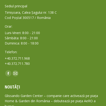
Sediul principal
Timișoara, Calea Șagului nr. 138 C
Cod Poștal 300517 / România
Orar:
Luni-Vineri: 8:00 - 21:00
Sâmbăta: 8:00 - 21:00
Duminica: 8:00 - 18:00
Telefon:
+40.372.711.968
+40.372.711.780
Find us on:
Facebook
Mail
page
page
NOUTĂȚI
opens
opens
in
in
Glissando Garden Center – companie care activează pe piața
new
new
Home & Garden din România – debutează pe piața AeRO a