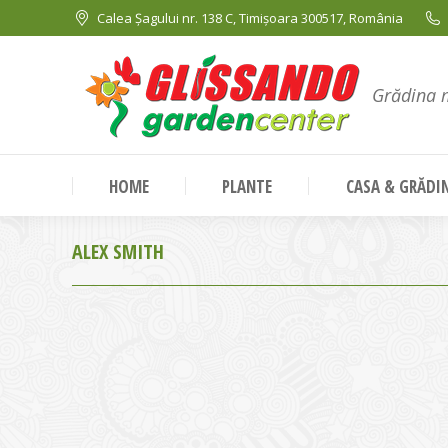
Calea Șagului nr. 138 C, Timișoara 300517, România
Grădina 
HOME
PLANTE
CASA & GRĂDI
ALEX SMITH