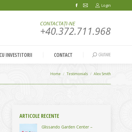
Login
Facebook
Mail
page
page
CONTACTAȚI-NE
opens
opens
+40.372.711.968
in
in
new
new
window
window
 CU INVESTITORII
CONTACT
CĂUTARE
Search:
You are here:
Home
Testimonials
Alex Smith
ARTICOLE RECENTE
Glissando Garden Center –