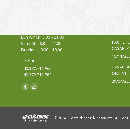
Sediul principal
Glissand
care acti
Timișoara, Calea Șagului nr. 138 C
din Româ
Cod Poștal 300517 / România
a bursei
Orar:
03/06/20
Luni-Vineri: 8:00 - 21:00
PACHETE
Sâmbăta: 8:00 - 21:00
CASAPLA
Duminica: 8:00 - 18:00
15/11/20
Telefon:
CASAPLA
+40.372.711.968
ONLINE
+40.372.711.780
29/04/20
Find us on:
Facebook
Mail
page
page
opens
opens
in
in
© 2024 - Toate drepturile rezervate GLISSAN
new
new
window
window