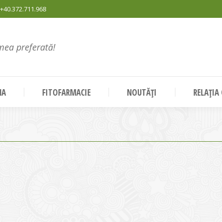
+40.372.711.968
mea preferată!
NA
FITOFARMACIE
NOUTĂȚI
RELAȚIA