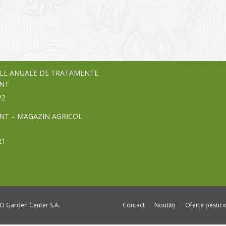
o Garden Center – companie
vează pe piața Home & Garden
nia – debutează pe piața AeRO
24
LE ANUALE DE TRATAMENTE
NT
22
NT – MAGAZIN AGRICOL
21
DO Garden Center S.A.
Contact
Noutăți
Oferte pestic