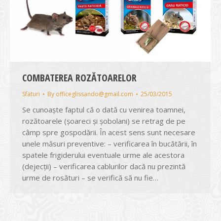
COMBATEREA ROZĂTOARELOR
Sfaturi
By
officeglissando@gmail.com
25/03/2015
Se cunoaşte faptul că o dată cu venirea toamnei,
rozătoarele (şoareci şi şobolani) se retrag de pe
câmp spre gospodării. În acest sens sunt necesare
unele măsuri preventive: – verificarea în bucătării, în
spatele frigiderului eventuale urme ale acestora
(dejecții) – verificarea cablurilor dacă nu prezintă
urme de rosături – se verifică să nu fie…