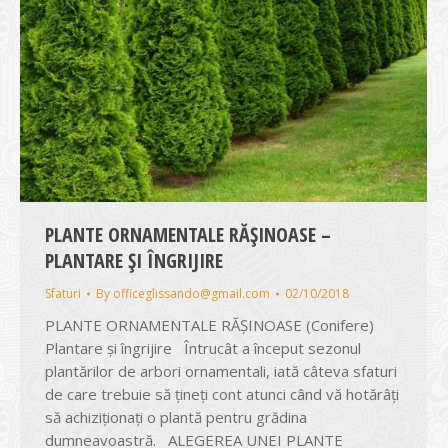
PLANTE ORNAMENTALE RĂȘINOASE –
PLANTARE ȘI ÎNGRIJIRE
Sfaturi
By
officeglissando@gmail.com
02/10/2018
PLANTE ORNAMENTALE RĂȘINOASE (Conifere)
Plantare și îngrijire Întrucât a început sezonul
plantărilor de arbori ornamentali, iată câteva sfaturi
de care trebuie să ţineţi cont atunci când vă hotărâţi
să achiziţionaţi o plantă pentru grădina
dumneavoastră. ALEGEREA UNEI PLANTE