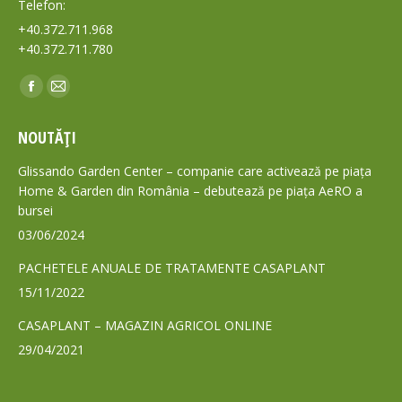
Telefon:
+40.372.711.968
+40.372.711.780
Find us on:
Facebook
Mail
page
page
NOUTĂȚI
opens
opens
in
in
Glissando Garden Center – companie care activează pe piața
new
new
Home & Garden din România – debutează pe piața AeRO a
bursei
window
window
03/06/2024
PACHETELE ANUALE DE TRATAMENTE CASAPLANT
15/11/2022
CASAPLANT – MAGAZIN AGRICOL ONLINE
29/04/2021