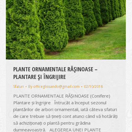
PLANTE ORNAMENTALE RĂȘINOASE –
PLANTARE ȘI ÎNGRIJIRE
Sfaturi
By
officeglissando@gmail.com
02/10/2018
PLANTE ORNAMENTALE RĂȘINOASE (Conifere)
Plantare și îngrijire Întrucât a început sezonul
plantărilor de arbori ornamentali, iată câteva sfaturi
de care trebuie să ţineţi cont atunci când vă hotărâţi
să achiziţionaţi o plantă pentru grădina
dumneavoastră. ALEGEREA UNEI PLANTE