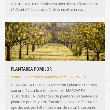
RĂSINOASE La cumpărarea unei plante răşinoase cu
rădăcinile în balot de pământ, învelite în sac…
PLANTAREA POMILOR
Sfaturi
By
officeglissando@gmail.com
27/09/2018
PLANTAREA POMILOR Momentul plantării: toamna
sau primăvara foarte devreme MARCAREA
TERENULUI A. Distanțele de plantare Distanțele de
plantare pentru pomii fructiferi, variază în funcție de:
specie, soi, portaltoi, sistemul de cultură, coroană,