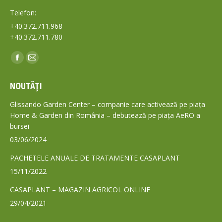
Telefon:
+40.372.711.968
+40.372.711.780
Find us on:
Facebook
Mail
page
page
NOUTĂȚI
opens
opens
in
in
Glissando Garden Center – companie care activează pe piața
new
new
Home & Garden din România – debutează pe piața AeRO a
bursei
window
window
03/06/2024
PACHETELE ANUALE DE TRATAMENTE CASAPLANT
15/11/2022
CASAPLANT – MAGAZIN AGRICOL ONLINE
29/04/2021