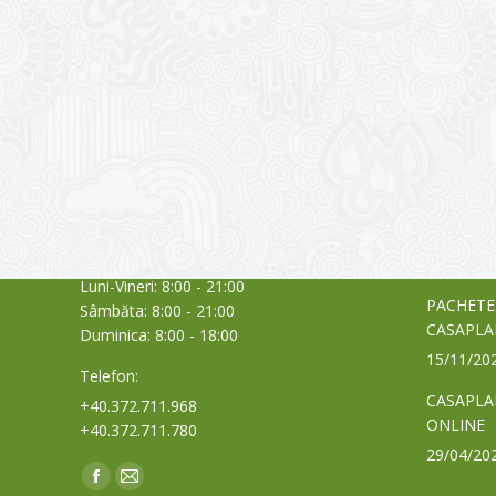
CONTACT
NOUTĂȚ
Sediul principal
Glissand
care acti
Timișoara, Calea Șagului nr. 138 C
din Româ
Cod Poștal 300517 / România
a bursei
Orar:
03/06/20
Luni-Vineri: 8:00 - 21:00
PACHETE
Sâmbăta: 8:00 - 21:00
CASAPLA
Duminica: 8:00 - 18:00
15/11/20
Telefon:
CASAPLA
+40.372.711.968
ONLINE
+40.372.711.780
29/04/20
Find us on:
Facebook
Mail