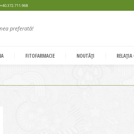
+40.372.711.968
mea preferată!
NA
FITOFARMACIE
NOUTĂȚI
RELAȚIA