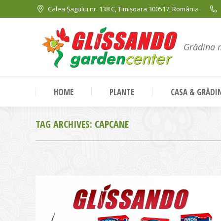
Calea Șagului nr. 138 C, Timișoara 300517, România
Grădina 
HOME
PLANTE
CASA & GRĂDI
TAG ARCHIVES:
CAPCANE