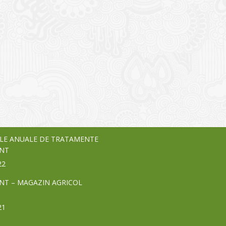
I
o Garden Center – companie
vează pe piața Home & Garden
nia – debutează pe piața AeRO
24
LE ANUALE DE TRATAMENTE
NT
22
NT – MAGAZIN AGRICOL
21