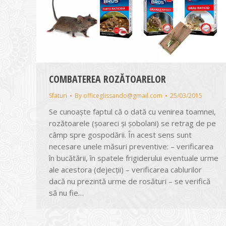
COMBATEREA ROZĂTOARELOR
Sfaturi
By
officeglissando@gmail.com
25/03/2015
Se cunoaşte faptul că o dată cu venirea toamnei,
rozătoarele (şoareci şi şobolani) se retrag de pe
câmp spre gospodării. În acest sens sunt
necesare unele măsuri preventive: – verificarea
în bucătării, în spatele frigiderului eventuale urme
ale acestora (dejecții) – verificarea cablurilor
dacă nu prezintă urme de rosături – se verifică
să nu fie…