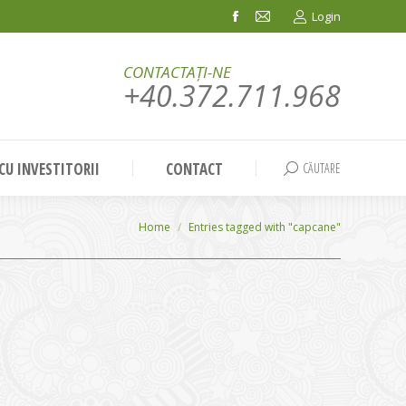
Login
Facebook
Mail
page
page
CONTACTAȚI-NE
opens
opens
+40.372.711.968
in
in
new
new
window
window
 CU INVESTITORII
CONTACT
CĂUTARE
Search:
You are here:
Home
Entries tagged with "capcane"