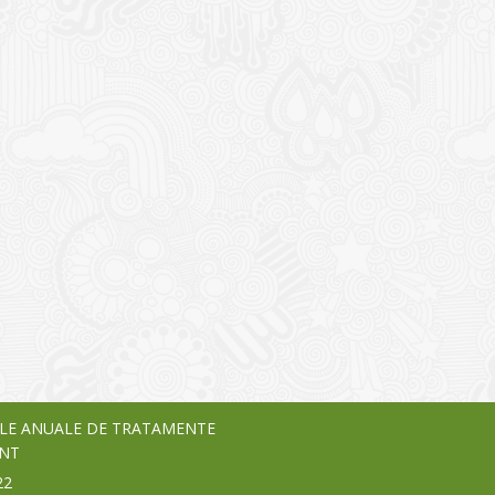
I
o Garden Center – companie
vează pe piața Home & Garden
nia – debutează pe piața AeRO
24
LE ANUALE DE TRATAMENTE
NT
22