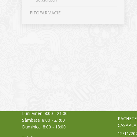
FITOFARMACIE
CONTACT
NOUTĂȚ
Sediul principal
Glissand
care acti
Timișoara, Calea Șagului nr. 138 C
din Româ
Cod Poștal 300517 / România
a bursei
Orar:
03/06/20
Luni-Vineri: 8:00 - 21:00
PACHETE
Sâmbăta: 8:00 - 21:00
CASAPLA
Duminica: 8:00 - 18:00
15/11/20