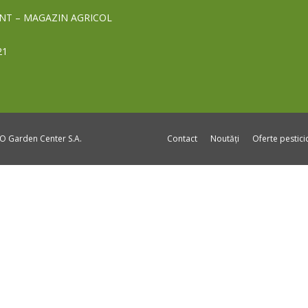
NT – MAGAZIN AGRICOL
21
DO Garden Center S.A.
Contact
Noutăți
Oferte pestic