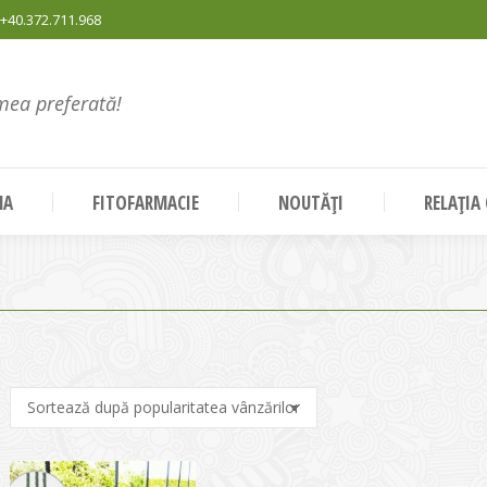
+40.372.711.968
mea preferată!
NA
FITOFARMACIE
NOUTĂȚI
RELAȚIA