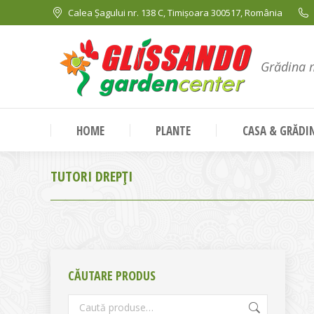
Calea Șagului nr. 138 C, Timișoara 300517, România
Grădina 
HOME
PLANTE
CASA & GRĂDI
TUTORI DREPȚI
CĂUTARE PRODUS