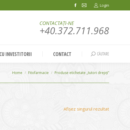
Login
Facebook
Mail
page
page
CONTACTAȚI-NE
opens
opens
+40.372.711.968
in
in
new
new
window
window
 CU INVESTITORII
CONTACT
CĂUTARE
Search:
You are here:
Home
Fitofarmacie
Produse etichetate „tutori drepți”
Afișez singurul rezultat