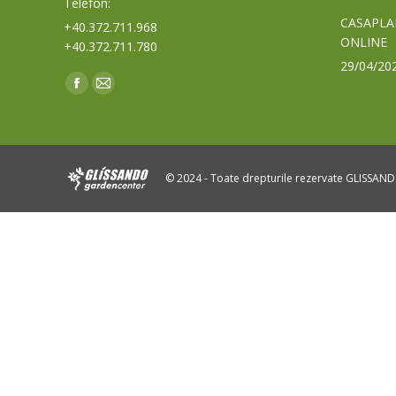
Telefon:
CASAPLA
+40.372.711.968
ONLINE
+40.372.711.780
29/04/20
Find us on:
Facebook
Mail
page
page
opens
opens
in
in
© 2024 - Toate drepturile rezervate GLISSAN
new
new
window
window