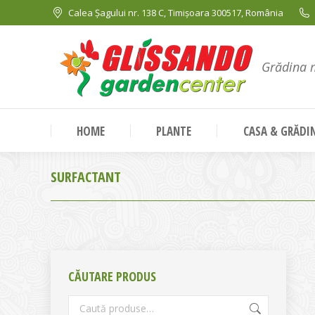
Calea Șagului nr. 138 C, Timișoara 300517, România
Grădina 
HOME
PLANTE
CASA & GRĂDI
SURFACTANT
CĂUTARE PRODUS