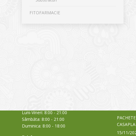
FITOFARMACIE
CONTACT
NOUTĂȚ
Sediul principal
Glissand
care acti
Timișoara, Calea Șagului nr. 138 C
din Româ
Cod Poștal 300517 / România
a bursei
Orar:
03/06/20
Luni-Vineri: 8:00 - 21:00
PACHETE
Sâmbăta: 8:00 - 21:00
CASAPLA
Duminica: 8:00 - 18:00
15/11/20