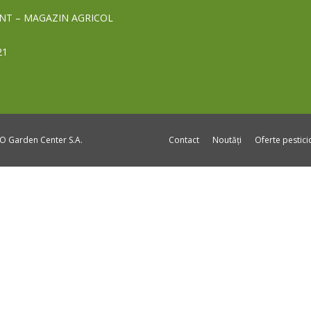
NT – MAGAZIN AGRICOL
21
DO Garden Center S.A.
Contact
Noutăți
Oferte pestic