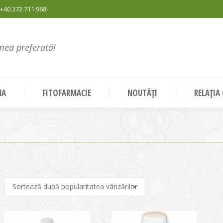
+40.372.711.968
mea preferată!
NA
FITOFARMACIE
NOUTĂȚI
RELAȚIA