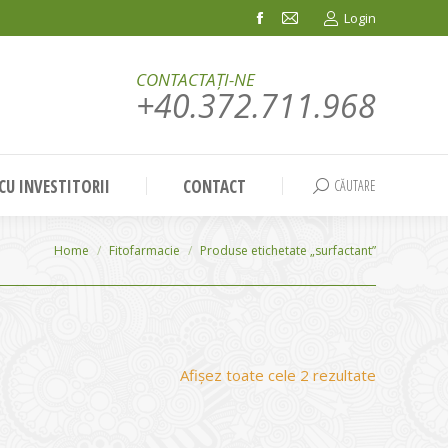
Login
Facebook
Mail
page
page
CONTACTAȚI-NE
opens
opens
+40.372.711.968
in
in
new
new
window
window
 CU INVESTITORII
CONTACT
CĂUTARE
Search:
You are here:
Home
Fitofarmacie
Produse etichetate „surfactant”
Sortat
Afișez toate cele 2 rezultate
după
evaluarea
medie