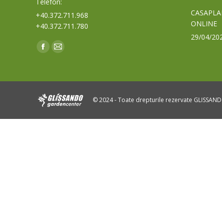
Telefon:
CASAPLA
+40.372.711.968
ONLINE
+40.372.711.780
29/04/20
Find us on:
Facebook
Mail
page
page
opens
opens
in
in
© 2024 - Toate drepturile rezervate GLISSAN
new
new
window
window