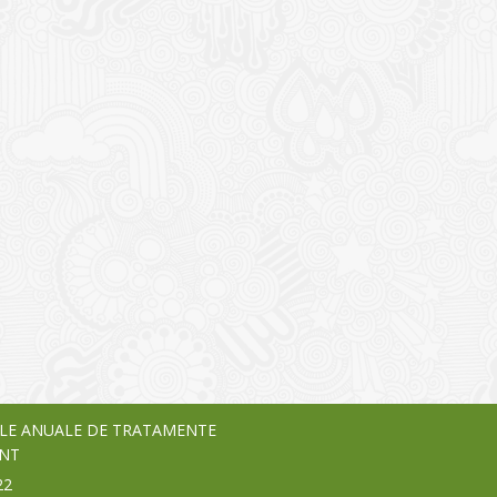
I
o Garden Center – companie
vează pe piața Home & Garden
nia – debutează pe piața AeRO
24
LE ANUALE DE TRATAMENTE
NT
22