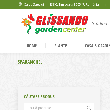
Calea Șagului nr. 138 C, Timișoara 300517, România
Grădina 
HOME
PLANTE
CASA & GRĂDI
SPARANGHEL
CĂUTARE PRODUS