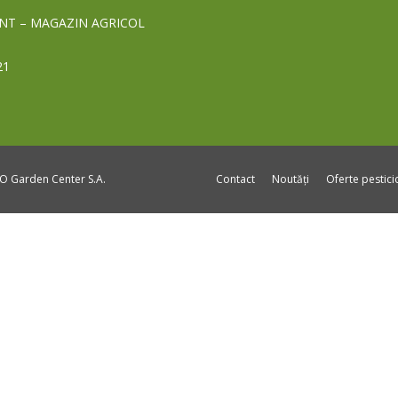
NT – MAGAZIN AGRICOL
21
DO Garden Center S.A.
Contact
Noutăți
Oferte pestic