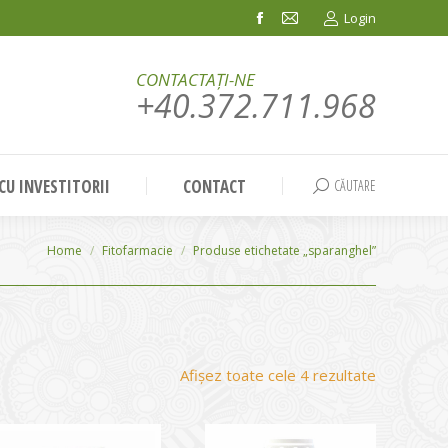
Login
Facebook
Mail
page
page
CONTACTAȚI-NE
opens
opens
+40.372.711.968
in
in
new
new
window
window
 CU INVESTITORII
CONTACT
CĂUTARE
Search:
You are here:
Home
Fitofarmacie
Produse etichetate „sparanghel”
Sortat
Afișez toate cele 4 rezultate
după
evaluarea
medie