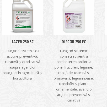
TAZER 250 SC
DIFCOR 250 EC
Fungicid sistemic cu
Fungicid sistemic
acțiune preventivă,
consacrat pentru
curativă și eradicativă
combaterea bolilor la
asupra agenților
pomii fructiferi, legume,
patogeni în agricultură și
rapiţă de toamnă şi
horticultură
primăvară, leguminoase,
trandafiri şi plante
ornamentale, având o
acţiune preventivă şi
curativă