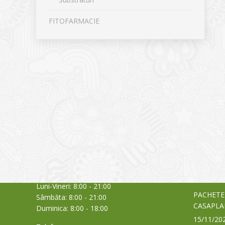
FITOFARMACIE
CONTACT
NOUTĂȚ
Sediul principal
Glissand
care acti
Timișoara, Calea Șagului nr. 138 C
din Româ
Cod Poștal 300517 / România
a bursei
Orar:
03/06/20
Luni-Vineri: 8:00 - 21:00
PACHETE
Sâmbăta: 8:00 - 21:00
CASAPLA
Duminica: 8:00 - 18:00
15/11/20