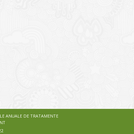
I
o Garden Center – companie
vează pe piața Home & Garden
nia – debutează pe piața AeRO
24
LE ANUALE DE TRATAMENTE
NT
22