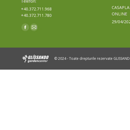
Telefon:
CASAPLA
+40.372.711.968
ONLINE
+40.372.711.780
29/04/20
Find us on:
Facebook
Mail
page
page
opens
opens
in
in
© 2024 - Toate drepturile rezervate GLISSAN
new
new
window
window