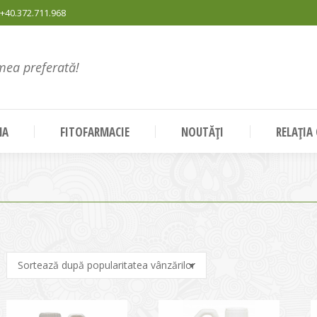
+40.372.711.968
mea preferată!
NA
FITOFARMACIE
NOUTĂȚI
RELAȚIA