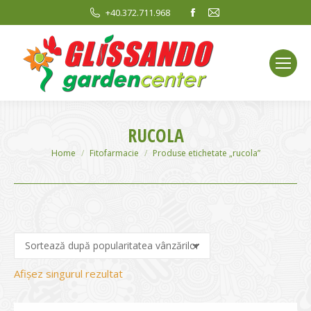
Facebook
Mail
+40.372.711.968
page
page
opens
opens
in
in
new
new
window
window
RUCOLA
You are here:
Home
Fitofarmacie
Produse etichetate „rucola”
Afișez singurul rezultat