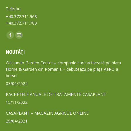
Telefon:
+40.372.711.968
+40.372.711.780
Find us on:
Facebook
Mail
page
page
NOUTĂȚI
opens
opens
in
in
Glissando Garden Center – companie care activează pe piața
new
new
Home & Garden din România – debutează pe piața AeRO a
bursei
window
window
03/06/2024
PACHETELE ANUALE DE TRATAMENTE CASAPLANT
15/11/2022
CASAPLANT – MAGAZIN AGRICOL ONLINE
29/04/2021