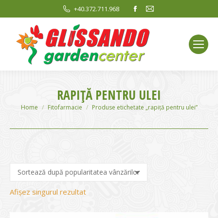
Facebook
Mail
+40.372.711.968
page
page
opens
opens
in
in
new
new
window
window
RAPIȚĂ PENTRU ULEI
You are here:
Home
Fitofarmacie
Produse etichetate „rapiță pentru ulei”
Afișez singurul rezultat