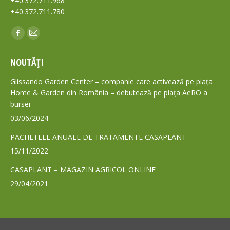
+40.372.711.968
+40.372.711.780
Find us on:
Facebook
Mail
page
page
NOUTĂȚI
opens
opens
in
in
Glissando Garden Center – companie care activează pe piața
new
new
Home & Garden din România – debutează pe piața AeRO a
bursei
window
window
03/06/2024
PACHETELE ANUALE DE TRATAMENTE CASAPLANT
15/11/2022
CASAPLANT – MAGAZIN AGRICOL ONLINE
29/04/2021