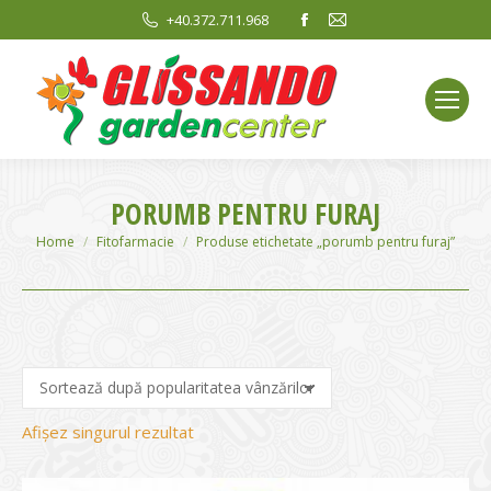
Facebook
Mail
+40.372.711.968
page
page
opens
opens
in
in
new
new
window
window
PORUMB PENTRU FURAJ
You are here:
Home
Fitofarmacie
Produse etichetate „porumb pentru furaj”
Afișez singurul rezultat