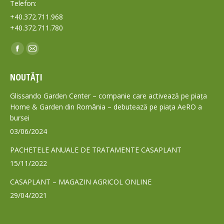
Telefon:
+40.372.711.968
+40.372.711.780
Find us on:
Facebook
Mail
page
page
NOUTĂȚI
opens
opens
in
in
Glissando Garden Center – companie care activează pe piața
new
new
Home & Garden din România – debutează pe piața AeRO a
bursei
window
window
03/06/2024
PACHETELE ANUALE DE TRATAMENTE CASAPLANT
15/11/2022
CASAPLANT – MAGAZIN AGRICOL ONLINE
29/04/2021