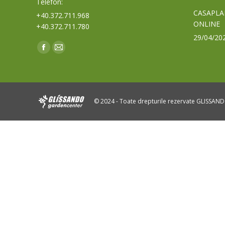
Telefon:
CASAPLA
+40.372.711.968
ONLINE
+40.372.711.780
29/04/20
Find us on:
Facebook
Mail
page
page
opens
opens
in
in
© 2024 - Toate drepturile rezervate GLISSAN
new
new
window
window