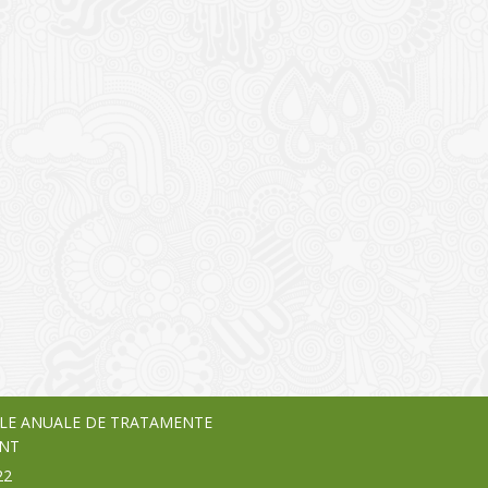
I
o Garden Center – companie
vează pe piața Home & Garden
nia – debutează pe piața AeRO
24
LE ANUALE DE TRATAMENTE
NT
22