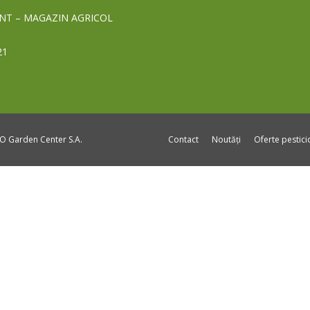
NT – MAGAZIN AGRICOL
21
DO Garden Center S.A.
Contact
Noutăți
Oferte pestic