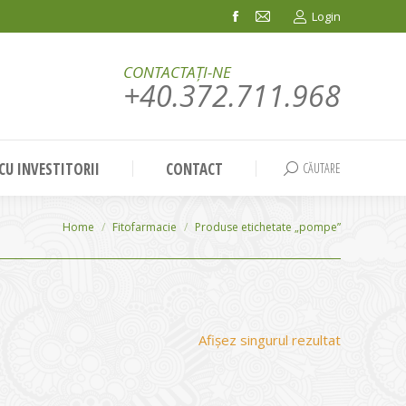
Login
Facebook
Mail
page
page
CONTACTAȚI-NE
opens
opens
+40.372.711.968
in
in
new
new
window
window
 CU INVESTITORII
CONTACT
CĂUTARE
Search:
You are here:
Home
Fitofarmacie
Produse etichetate „pompe”
Afișez singurul rezultat