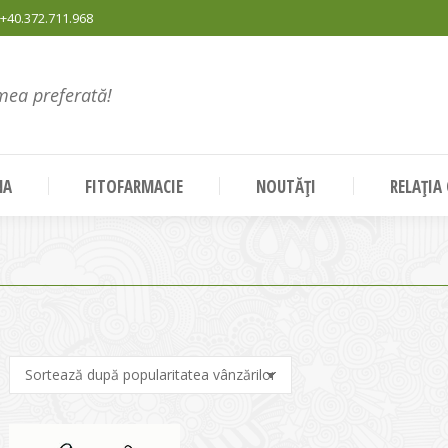
+40.372.711.968
mea preferată!
NA
FITOFARMACIE
NOUTĂȚI
RELAȚIA