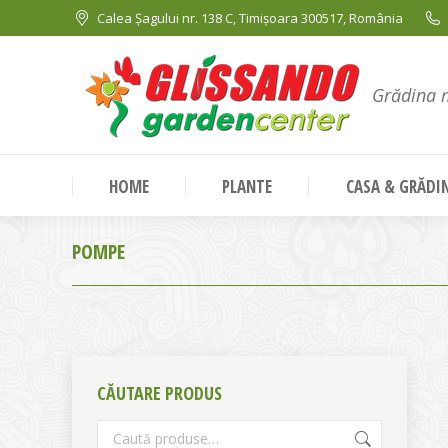
Calea Șagului nr. 138 C, Timișoara 300517, România
Grădina 
HOME
PLANTE
CASA & GRĂDI
POMPE
CĂUTARE PRODUS