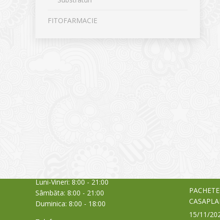
FITOFARMACIE
CONTACT
NOUTĂȚ
Sediul principal
Glissand
care acti
Timișoara, Calea Șagului nr. 138 C
din Româ
Cod Poștal 300517 / România
a bursei
Orar:
03/06/20
Luni-Vineri: 8:00 - 21:00
PACHETE
Sâmbăta: 8:00 - 21:00
CASAPLA
Duminica: 8:00 - 18:00
15/11/20