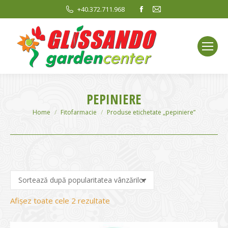
Facebook
Mail
+40.372.711.968
page
page
opens
opens
in
in
new
new
window
window
PEPINIERE
You are here:
Home
Fitofarmacie
Produse etichetate „pepiniere”
Sortat
Afișez toate cele 2 rezultate
după
evaluarea