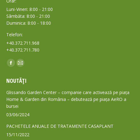
Orar:
Luni-Vineri: 8:00 - 21:00
Sâmbăta: 8:00 - 21:00
Duminica: 8:00 - 18:00
Telefon:
+40.372.711.968
+40.372.711.780
Find us on:
Facebook
Mail
page
page
NOUTĂȚI
opens
opens
in
in
Glissando Garden Center – companie care activează pe piața
new
new
Home & Garden din România – debutează pe piața AeRO a
bursei
window
window
03/06/2024
PACHETELE ANUALE DE TRATAMENTE CASAPLANT
15/11/2022