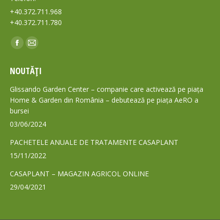
+40.372.711.968
+40.372.711.780
Find us on:
Facebook
Mail
page
page
NOUTĂȚI
opens
opens
in
in
Glissando Garden Center – companie care activează pe piața
new
new
Home & Garden din România – debutează pe piața AeRO a
bursei
window
window
03/06/2024
PACHETELE ANUALE DE TRATAMENTE CASAPLANT
15/11/2022
CASAPLANT – MAGAZIN AGRICOL ONLINE
29/04/2021