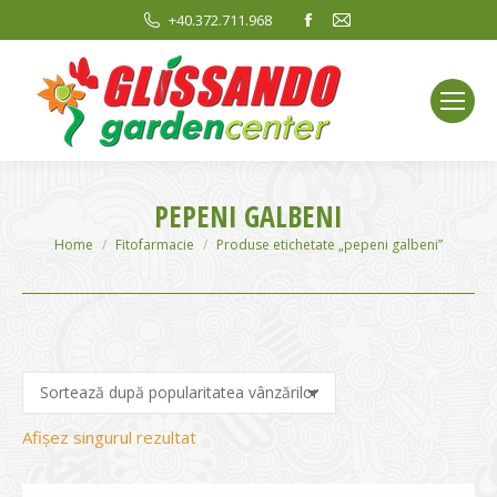
Facebook
Mail
+40.372.711.968
page
page
opens
opens
in
in
new
new
window
window
PEPENI GALBENI
You are here:
Home
Fitofarmacie
Produse etichetate „pepeni galbeni”
Afișez singurul rezultat