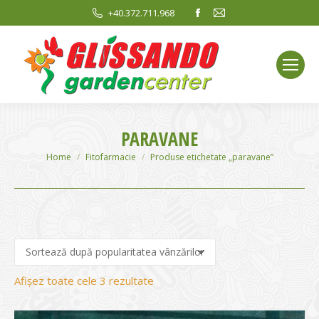
Facebook
Mail
+40.372.711.968
page
page
opens
opens
in
in
new
new
window
window
PARAVANE
You are here:
Home
Fitofarmacie
Produse etichetate „paravane”
Sortat
Afișez toate cele 3 rezultate
după
evaluarea