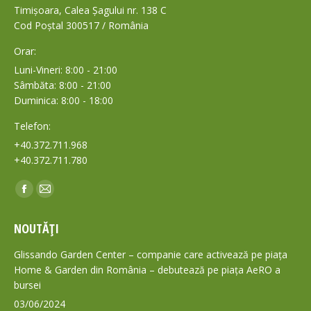
Timișoara, Calea Șagului nr. 138 C
Cod Poștal 300517 / România
Orar:
Luni-Vineri: 8:00 - 21:00
Sâmbăta: 8:00 - 21:00
Duminica: 8:00 - 18:00
Telefon:
+40.372.711.968
+40.372.711.780
Find us on:
Facebook
Mail
page
page
NOUTĂȚI
opens
opens
in
in
Glissando Garden Center – companie care activează pe piața
new
new
Home & Garden din România – debutează pe piața AeRO a
bursei
window
window
03/06/2024